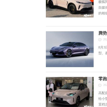
极狐
自媒
的相
廓，
腾势
20
8月
型、易
零跑
20
高配搭
给小
置档