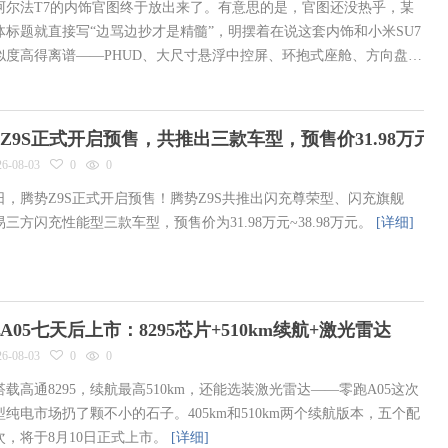
阿尔法T7的内饰官图终于放出来了。有意思的是，官图还没热乎，某
体标题就直接写“边骂边抄才是精髓”，明摆着在说这套内饰和小米SU7
似度高得离谱——PHUD、大尺寸悬浮中控屏、环抱式座舱、方向盘轮
甚至连橙色配色这个“流行密码”都一起搬过来了。
[详细]
Z9S正式开启预售，共推出三款车型，预售价31.98万元-38
26-08-03
0
0
3日，腾势Z9S正式开启预售！腾势Z9S共推出闪充尊荣型、闪充旗舰
三方闪充性能型三款车型，预售价为31.98万元~38.98万元。
[详细]
A05七天后上市：8295芯片+510km续航+激光雷达
26-08-03
0
0
载高通8295，续航最高510km，还能选装激光雷达——零跑A05这次
型纯电市场扔了颗不小的石子。405km和510km两个续航版本，五个配
次，将于8月10日正式上市。
[详细]