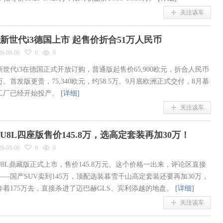
关注该车
新世代i3德国上市 起售价折合51万人民币
26-08-06
0
0
新世代i3在德国正式开放订购，普通版起售价65,900欧元，折合人民币
万。首发版更贵，75,340欧元，约58.5万。9月底欧洲正式交付，8月慕
工厂已经开始投产。
[详细]
关注该车
U8L四座版售价145.8万，选高定套装再加30万！
26-08-06
0
0
U8L鼎藏版正式上市，售价145.8万元。这个价格一出来，评论区直接
——国产SUV卖到145万，顶配选装暮雪千山高定套装还要再加30万，
奔着175万去，直接杀进了迈巴赫GLS、宾利添越的地盘。
[详细]
关注该车