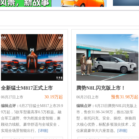
全新猛士M817正式上市
腾势N8L闪充版上市！
30.19万起
预售31.98万起
06月27日上市
06月23日上市
编辑点评：
6月27日猛士M817上市29.9
编辑点评：
6月23日腾势N8L闪充版上
9万起，5款车型最高享6.5万权益。融
市，售价31.98-34.98万，推出2款车
合军工越野、华为乾崑全套智能，兼
型，依托闪充、安全、操控、体验四
顾动力续航、豪华舒适与全域安全，
大核心优势，标配多项顶尖技术，定
实现全场景智能出行。
[详细]
位家庭豪华大六座首选。
[详细]