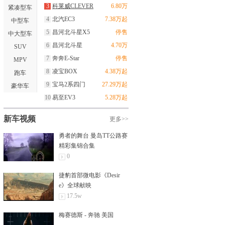
3
科莱威CLEVER
6.80万
紧凑型车
4
北汽EC3
7.38万起
中型车
5
昌河北斗星X5
停售
中大型车
6
昌河北斗星
4.70万
SUV
7
奔奔E-Star
停售
MPV
8
凌宝BOX
4.38万起
跑车
9
宝马2系四门
27.29万起
豪华车
10
易至EV3
5.28万起
新车视频
更多>>
勇者的舞台 曼岛TT公路赛
精彩集锦合集
0
捷豹首部微电影《Desir
e》全球献映
17.5w
梅赛德斯 - 奔驰 美国