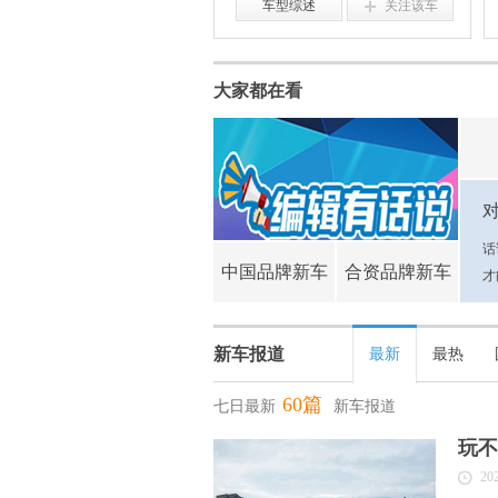
车型综述
关注该车
大家都在看
话
中国品牌新车
合资品牌新车
才
新车报道
最新
最热
60篇
七日最新
新车报道
玩不
20