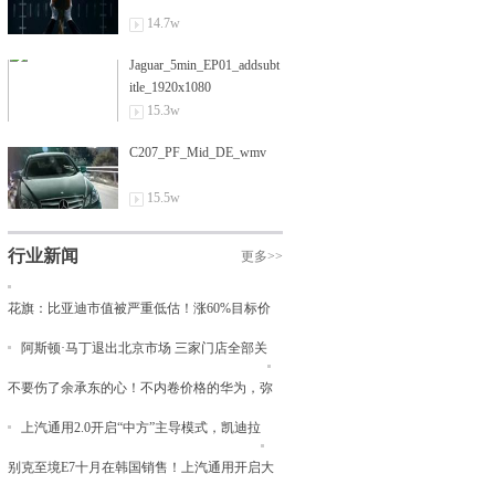
14.7w
Jaguar_5min_EP01_addsubt
itle_1920x1080
15.3w
C207_PF_Mid_DE_wmv
15.5w
行业新闻
更多>>
花旗：比亚迪市值被严重低估！涨60%目标价
阿斯顿·马丁退出北京市场 三家门店全部关
不要伤了余承东的心！不内卷价格的华为，弥
上汽通用2.0开启“中方”主导模式，凯迪拉
别克至境E7十月在韩国销售！上汽通用开启大