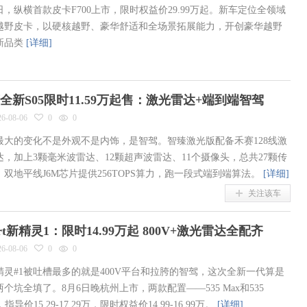
日，纵横首款皮卡F700上市，限时权益价29.99万起。新车定位全领域
越野皮卡，以硬核越野、豪华舒适和全场景拓展能力，开创豪华越野
新品类
[详细]
全新S05限时11.59万起售：激光雷达+端到端智驾
26-08-06
0
0
最大的变化不是外观不是内饰，是智驾。智臻激光版配备禾赛128线激
达，加上3颗毫米波雷达、12颗超声波雷达、11个摄像头，总共27颗传
，双地平线J6M芯片提供256TOPS算力，跑一段式端到端算法。
[详细]
关注该车
art新精灵1：限时14.99万起 800V+激光雷达全配齐
26-08-06
0
0
精灵#1被吐槽最多的就是400V平台和拉胯的智驾，这次全新一代算是
个坑全填了。8月6日晚杭州上市，两款配置——535 Max和535
a，指导价15.29-17.29万，限时权益价14.99-16.99万。
[详细]