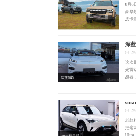
8月6
豪华
皮卡
深蓝
20
这次
光雷
感器
深蓝S05
sm
20
老款
把这两
Ultr
smart精灵#1