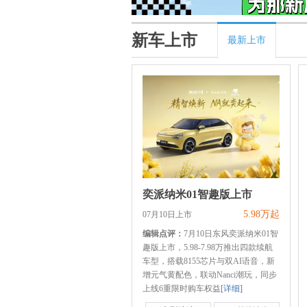
新车上市
最新上市
奕派纳米01智趣版上市
5.98万起
07月10日上市
编辑点评：
7月10日东风奕派纳米01智
趣版上市，5.98-7.98万推出四款续航
车型，搭载8155芯片与双AI语音，新
增元气黄配色，联动Nanci潮玩，同步
上线6重限时购车权益
[详细]