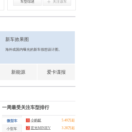
车型综述
关注该车
新车效果图
海外或国内曝光的新车假想设计图。
新能源
爱卡谍报
一周最受关注车型排行
1
小蚂蚁
5.49万起
微型车
2
宏光MINIEV
3.28万起
小型车