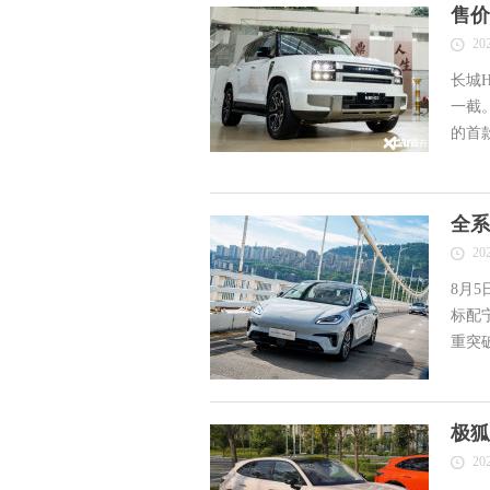
售价
20
长城H
一截
的首
雷达
全系
20
8月
标配
重突
极狐
20