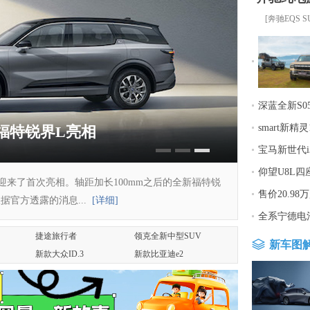
[奔驰EQS 
深蓝全新S0
smart新精灵
新福特锐界L亮相
宝马新世代i
仰望U8L四
迎来了首次亮相。轴距加长100mm之后的全新福特锐
售价20.9
据官方透露的消息...
[详细]
全系宁德电池
捷途旅行者
领克全新中型SUV
新车图
新款大众ID.3
新款比亚迪e2