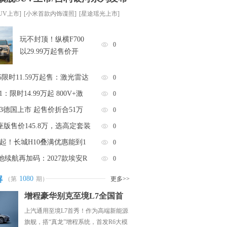
SUV上市]
[小米首款内饰谍照]
[星途瑶光上市]
玩不封顶！纵横F700
0
以29.99万起售价开
5限时11.59万起售：激光雷达
0
1：限时14.99万起 800V+激
0
3德国上市 起售价折合51万
0
座版售价145.8万，选高定套装
0
8万起！长城H10叠满优惠能到1
0
续航再加码：2027款埃安R
0
解
1080
（第
期）
更多>>
增程豪华别克至境L7全国首
上汽通用至境L7首秀！作为高端新能源
旗舰，搭“真龙”增程系统，首发R6大模