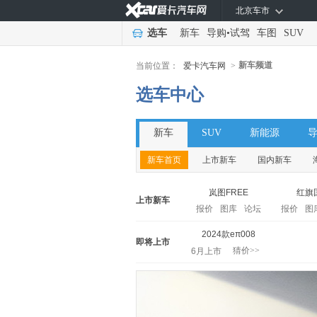
北京车市
选车
新车
导购
•
试驾
车图
SUV
新车频道
当前位置：
爱卡汽车网
>
选车中心
新车
SUV
新能源
新车首页
上市新车
国内新车
岚图FREE
红旗
上市新车
报价
图库
论坛
报价
图
2024款eπ008
即将上市
猜价>>
6月上市