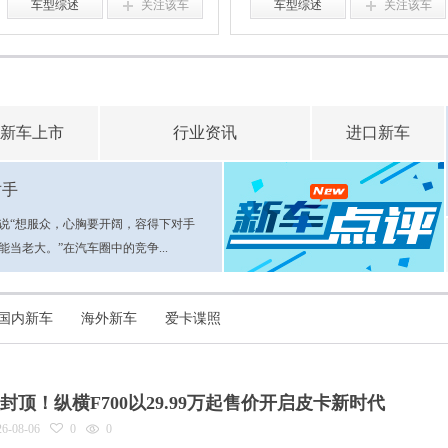
车型综述
关注该车
车型综述
关注该车
新车上市
行业资讯
进口新车
对手
说“想服众，心胸要开阔，容得下对手
能当老大。”在汽车圈中的竞争...
国内新车
海外新车
爱卡谍照
封顶！纵横F700以29.99万起售价开启皮卡新时代
26-08-06
0
0