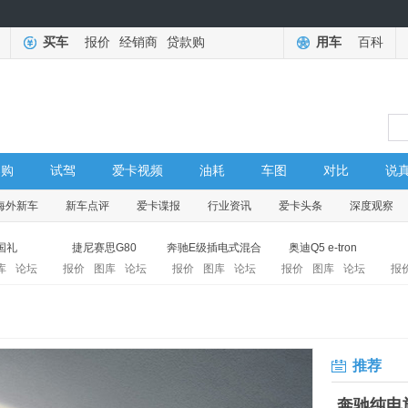
买车
报价
经销商
贷款购
用车
百科
导购
试驾
爱卡视频
油耗
车图
对比
说
海外新车
新车点评
爱卡谍报
行业资讯
爱卡头条
深度观察
国礼
捷尼赛思G80
奔驰E级插电式混合
奥迪Q5 e-tron
库
论坛
报价
图库
论坛
报价
图库
论坛
报价
图库
论坛
报
推荐
奔驰纯电