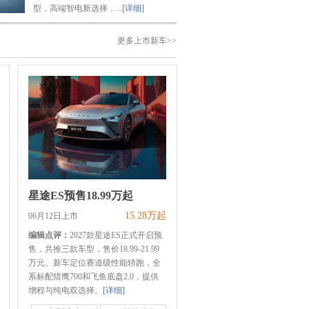
型，高端智电新选择，...
[详细]
更多上市新车>>
星途ES预售18.99万起
15.28万起
06月12日上市
编辑点评：
2027款星途ES正式开启预
售，共推三款车型，售价18.99-21.99
万元。新车定位赛道级性能轿跑，全
系标配猎鹰700和飞鱼底盘2.0，提供
增程与纯电双选择。
[详细]