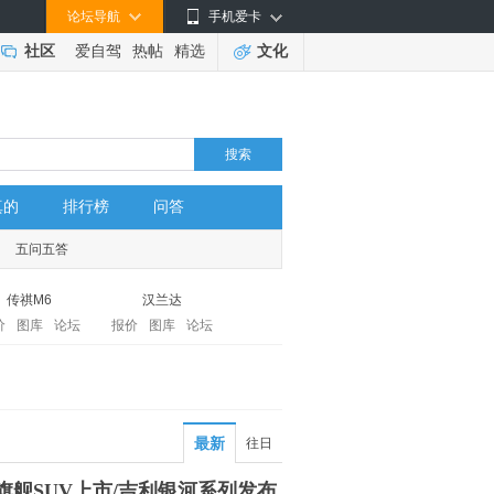
论坛导航
手机爱卡
社区
爱自驾
热帖
精选
文化
搜索
真的
排行榜
问答
五问五答
传祺M6
汉兰达
价
图库
论坛
报价
图库
论坛
最新
往日
旗舰SUV上市/吉利银河系列发布