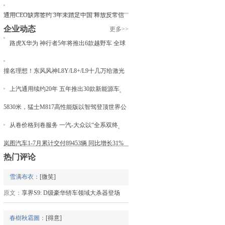
通用CEO缺席签约 3年未踏足中国 释放反常信
企业动态
更多>>
路虎X华为 神行者5年将推出6款越野车 全球
撞名理想！东风风神L8Y/L8+/L9十几万给激光
上汽通用续约20年 五年推出30款新能源车
5830米，猛士M817高性能版以智驾登顶世界公
从卷价格到卷服务 一汽-大众以“全系双终
岚图汽车1-7月累计交付89453辆 同比增长31%
热门评论
雪满布衣：
[微笑]
原文：
享界S9: D级豪华轿车领域大杀器登场
春樹秋霜圖：
[得意]