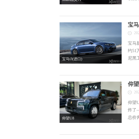
宝马
20
宝马
约51
尼黑
宝马i3(进口)
仰望
20
仰望
炸了
总价
仰望U8