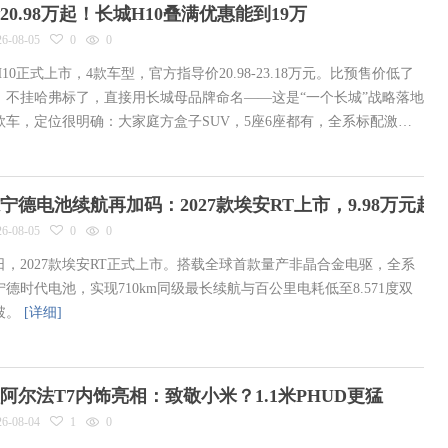
20.98万起！长城H10叠满优惠能到19万
26-08-05
0
0
10正式上市，4款车型，官方指导价20.98-23.18万元。比预售价低了
。不挂哈弗标了，直接用长城母品牌命名——这是“一个长城”战略落地
款车，定位很明确：大家庭方盒子SUV，5座6座都有，全系标配激光
+四驱。
[详细]
宁德电池续航再加码：2027款埃安RT上市，9.98万元起
26-08-05
0
0
5日，2027款埃安RT正式上市。搭载全球首款量产非晶合金电驱，全系
宁德时代电池，实现710km同级最长续航与百公里电耗低至8.571度双
破。
[详细]
阿尔法T7内饰亮相：致敬小米？1.1米PHUD更猛
26-08-04
1
0