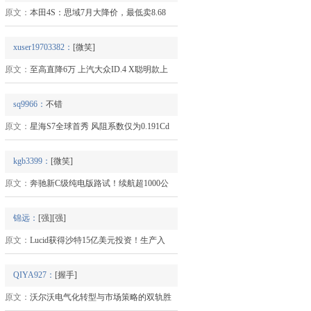
原文：
本田4S：思域7月大降价，最低卖8.68
xuser19703382：
[微笑]
原文：
至高直降6万 上汽大众ID.4 X聪明款上
.98万元
sq9966：
不错
原文：
星海S7全球首秀 风阻系数仅为0.191Cd
kgb3399：
[微笑]
原文：
奔驰新C级纯电版路试！续航超1000公
锦远：
[强][强]
原文：
Lucid获得沙特15亿美元投资！生产入
QIYA927：
[握手]
原文：
沃尔沃电气化转型与市场策略的双轨胜