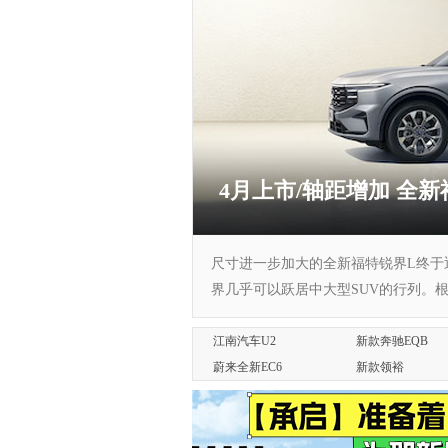
4月上市/轴距增加 全
尺寸进一步加大的全新福特锐界L终于
界几乎可以跃居中大型SUV的行列。根
江南汽车U2
新款奔驰EQB
蔚来全新EC6
新款领裕