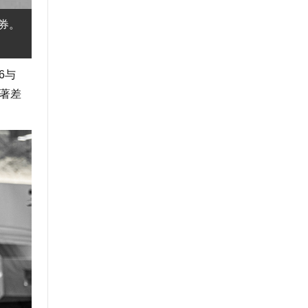
扣券。
6与
显著差