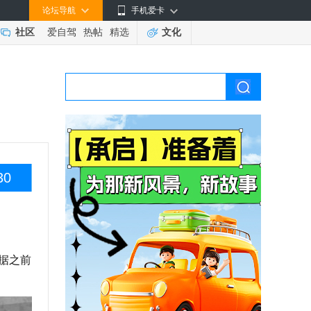
论坛导航
手机爱卡
社区
爱自驾
热帖
精选
文化
30
据之前