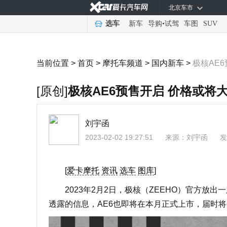
北京车市
选车
新车
导购
•
试驾
车图
SUV
当前位置 >
首页
>
摩托车频道
>
国内新车
>
极核AE
[原创]
极核AE6预售开启 价格或将大
刘宇函
2023-02-02 19:27:51
来源：
刘宇函
发
[
爱卡摩托
资讯
选车
图库
]
2023年2月2日，极核（ZEEHO）官方放出
透露的信息，AE6也即将在本月正式上市，届时