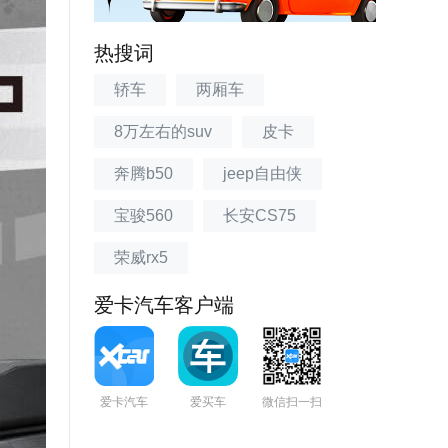
热搜词
轿车
两厢车
8万左右的suv
皮卡
奔腾b50
jeep自由侠
宝骏560
长安CS75
荣威rx5
爱卡汽车客户端
爱卡汽车
爱买车
微信扫一扫