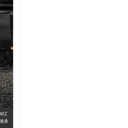
对Z
继承