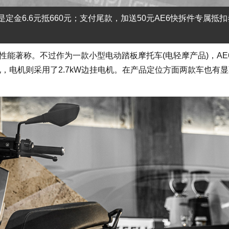
定金6.6元抵660元；支付尾款，加送50元AE6快拆件专属抵
。
能著称。不过作为一款小型电动踏板摩托车(电轻摩产品)，AE
锂电，电机则采用了2.7kW边挂电机。在产品定位方面两款车也有