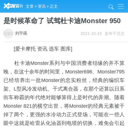
R
文章
>
资讯
>
正文
j
是时候革命了 试驾杜卡迪Monster 950
刘宇函
2021-10-19
发布于北京
[爱卡摩托 资讯 选车 图库]
杜卡迪Monster系列与中国消费者结缘的并不算
晚，在这十余年的时间里，Monster696、Monster795
已经培养出一批Monster的忠实粉丝，经典的编织车
架、L型风冷发动机、干式离合器，在那个还算以日系
街车称霸的年代绝对能够算得上是时代的弄潮。随着
Monster 821的横空出世，将Monster的经典元素被干
掉了两个，更强的水冷动力正式登场，可能在一些人
眼中这就是哈雷从化油器到电喷的切换，难免会引起