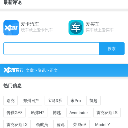
最新评论
爱卡汽车
爱买车
玩车就上爱卡汽车
买车就上爱买车
搜索
R
文章
>
资讯
>
正文
热门信息
别克
郑州日产
宝马3系
宋Pro
凯越
传祺GA8
哈弗H7
博越
Aventador
雷克萨斯LS
雷克萨斯LX
领航员
智跑
荣威ei6
Model Y