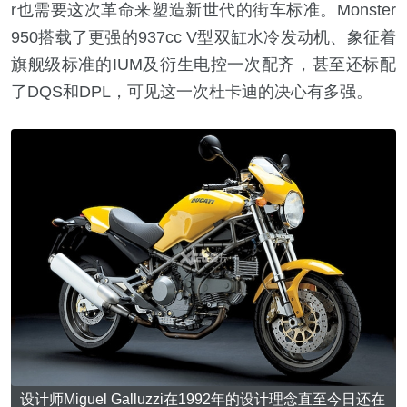
r也需要这次革命来塑造新世代的街车标准。Monster
950搭载了更强的937cc V型双缸水冷发动机、象征着
旗舰级标准的IUM及衍生电控一次配齐，甚至还标配
了DQS和DPL，可见这一次杜卡迪的决心有多强。
设计师Miguel Galluzzi在1992年的设计理念直至今日还在