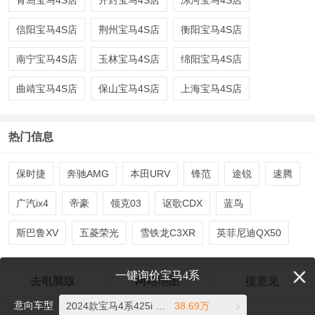
信阳宝马4S店
荆州宝马4S店
衡阳宝马4S店
南宁宝马4S店
玉林宝马4S店
绵阳宝马4S店
曲靖宝马4S店
保山宝马4S店
上海宝马4S店
热门信息
保时捷
奔驰AMG
本田URV
锋范
途锐
速腾
广汽ix4
帝豪
领克03
讴歌CDX
蓝鸟
斯巴鲁XV
五菱荣光
雪铁龙C3XR
英菲尼迪QX50
一键询价宝马4系
去电脑版
网站地图
提意见
意向车型
2024款宝马4系425i M运动套装
38.69万
爱卡汽车©2026 xcar.com.cn