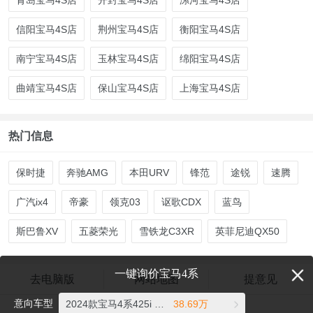
信阳宝马4S店
荆州宝马4S店
衡阳宝马4S店
南宁宝马4S店
玉林宝马4S店
绵阳宝马4S店
曲靖宝马4S店
保山宝马4S店
上海宝马4S店
热门信息
保时捷
奔驰AMG
本田URV
锋范
途锐
速腾
广汽ix4
帝豪
领克03
讴歌CDX
蓝鸟
斯巴鲁XV
五菱荣光
雪铁龙C3XR
英菲尼迪QX50
一键询价宝马4系
去电脑版
网站地图
提意见
意向车型
2024款宝马4系425i M运动套装
38.69万
爱卡汽车©2026 xcar.com.cn