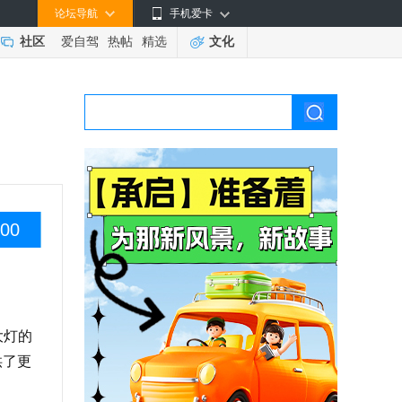
论坛导航
手机爱卡
社区
爱自驾
热帖
精选
文化
00
大灯的
供了更