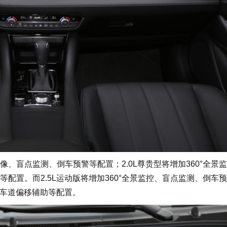
像、盲点监测、倒车预警等配置；2.0L尊贵型将增加360°全景
配置。而2.5L运动版将增加360°全景监控、盲点监测、倒车
、车道偏移辅助等配置。