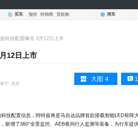
买车
报价
经销商
贷款购
用车
特兹科技配置曝光 3月12日上市
3月12日上市
大图 4
1
布于: 北京
科技配置信息，阿特兹将是马自达品牌首款搭载智能LED矩阵
进化，新增了360°全景监控、AEB夜间行人监测等装备，为行车提