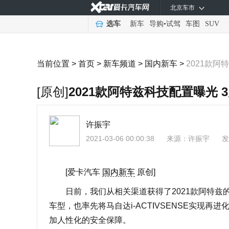
北京车市
选车
新车
导购
•
试驾
车图
SUV
当前位置 >
首页
>
新车频道
>
国内新车
>
2021款阿
[原创]
2021款阿特兹科技配置曝光 
许振宇
2021-03-06 00:00:38
来源：
许振宇
发
[爱卡汽车
国内新车
原创]
日前，我们从相关渠道获得了2021款阿特兹的
车型，也率先将马自达i-ACTIVSENSE实现再
加人性化的安全保障。