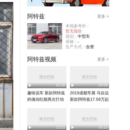
阿特兹
更多 >
本地参考价：
暂无报价
级别：
中型车
保修：
-
生产方式：
合资
阿特兹视频
更多 >
02:39
03:09
趣味说车 新款阿特兹
2019成都车展 马自达
的魂动红能再次打动
新款阿特兹17.58万起
你吗？
12:11
02:23