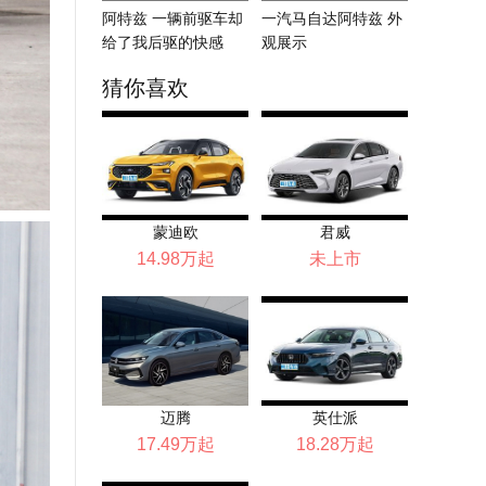
阿特兹 一辆前驱车却
一汽马自达阿特兹 外
给了我后驱的快感
观展示
猜你喜欢
蒙迪欧
君威
14.98万起
未上市
迈腾
英仕派
17.49万起
18.28万起