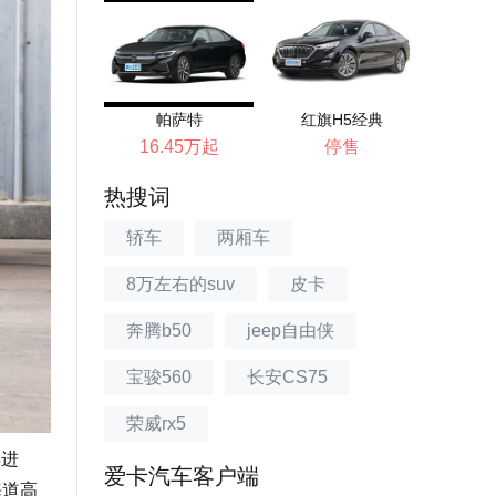
帕萨特
红旗H5经典
16.45万起
停售
热搜词
轿车
两厢车
8万左右的suv
皮卡
奔腾b50
jeep自由侠
宝骏560
长安CS75
荣威rx5
再进
爱卡汽车客户端
海道高