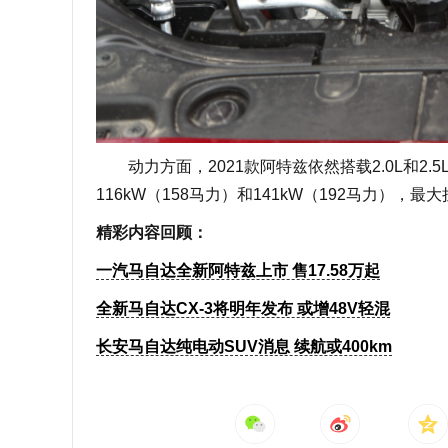
动力方面，2021款阿特兹依然搭载2.0L和2
116kW（158马力）和141kW（192马力），
精彩内容回顾：
一汽马自达全新阿特兹上市 售17.58万起
全新马自达CX-3将明年发布 或增48V轻混
长安马自达纯电动SUV消息 续航或400km