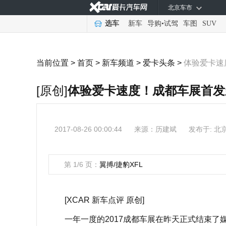
北京车市
选车
新车
导购
•
试驾
车图
SUV
当前位置 >
首页
>
新车频道
>
爱卡头条
>
体验爱卡速
[原创]
体验爱卡速度！成都车展首发
2017-08-26 00:00:44
来源：
历建斌
发布于: 北
第 1/6 页：
翼搏/捷豹XFL
[XCAR 新车点评 原创]
一年一度的2017成都车展在昨天正式结束了