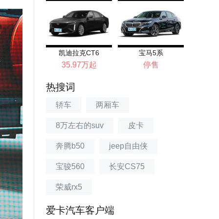
凯迪拉克CT6
宝马5系
35.97万起
停售
热搜词
轿车
两厢车
8万左右的suv
皮卡
奔腾b50
jeep自由侠
宝骏560
长安CS75
荣威rx5
爱卡汽车客户端