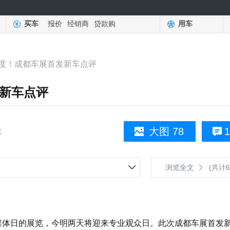
买车
报价
经销商
贷款购
用车
度！成都车展首发新车点评
新车点评
大图 78
1
京
浏览全文
(共计6
媒体日的展览，今明两天将迎来专业观众日。此次成都车展首发