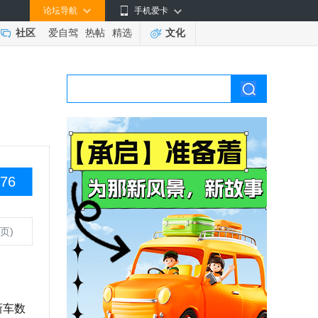
论坛导航
手机爱卡
社区
爱自驾
热帖
精选
文化
76
页)
新车数