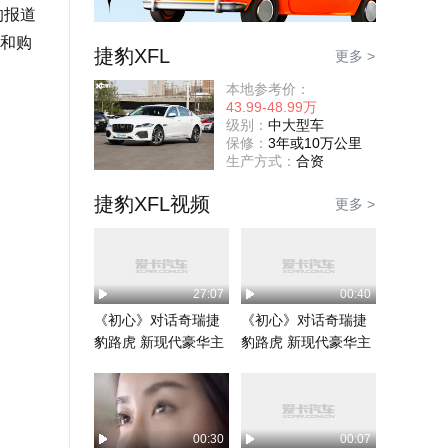
的报道
和购
捷豹XFL
更多 >
本地参考价：
43.99-48.99万
级别：
中大型车
保修：
3年或10万公里
生产方式：
合资
捷豹XFL视频
更多 >
27:07
00:40
《初心》对话奇瑞捷
《初心》对话奇瑞捷
豹路虎 新现代豪华主
豹路虎 新现代豪华主
义下如何坚守初
义下如何坚守初
心？...
心？...
00:30
00:07