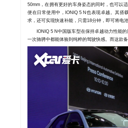
50mm，在拥有更好的车身姿态的同时，也可以适应
便在日常使用中，IONIQ 5 N也表现卓越。其
求，还可实现快速补能，只需18分钟，即可将电池
IONIQ 5 N中国版车型在保持卓越动力性
一次驰骋中都能体验到纯粹的驾驶快感。而这款备