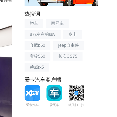
，引领着
热搜词
轿车
两厢车
8万左右的suv
皮卡
奔腾b50
jeep自由侠
宝骏560
长安CS75
荣威rx5
爱卡汽车客户端
爱卡汽车
爱买车
微信扫一扫