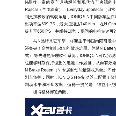
N品牌丰富的赛车运动经验和现代汽车尖端的电动
Rascal（弯道顽童）、Everyday Sportscar
到更加极致的驾驶乐趣，IONIQ 5 N中国版
出功率达609 PS，最大扭矩达740 Nm， 在N G
提升至650 PS，并维持10秒，期间的电机转速可达2
与N品牌其它车型一样诞生于韩国南阳研发中心，
还突破了高性能电动车的散热难题。凭借N Battery P
式） 等先进热管理软件系统，IONIQ 5 N可
也能够时刻保持理想的电池工作温度，从而有效避免
N Brake Regen（N 专属制动能量回收系统
刹车负担，同时，IONIQ 5 N在制动器上配
制动水平和冷却效率。值得一提的是，得益于优秀的
——纽博格林赛道两圈。