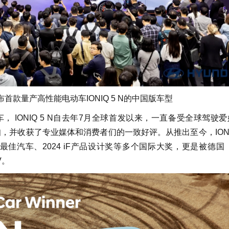
布
首款量产高性能电动车IONIQ 5 N
的中国版车型
IONIQ 5 N自去年7月全球首发以来，一直备受全球驾驶爱
并收获了专业媒体和消费者们的一致好评。从推出至今，IONIQ
年度最佳汽车、2024 iF产品设计奖等多个国际大奖，更是被德国《S
V。