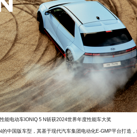
能电动车IONIQ 5 N
斩获
2024世界年度性能车
大奖
 N的中国版车型，其基于现代汽车集团电动化E-GMP平台打造