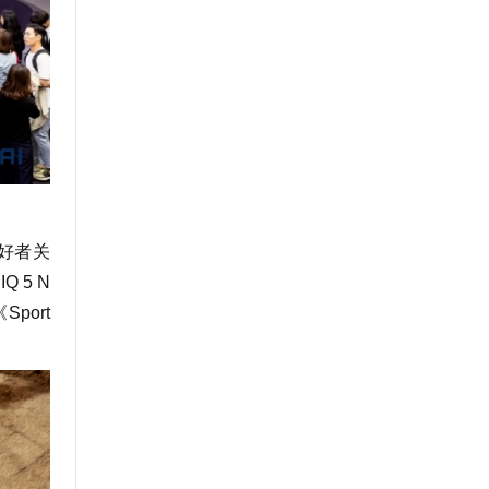
好者关
 5 N
port