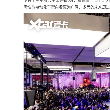
型将于今年引入中国并在6月开启预售。IONIQ
高性能电动化车型向着更为广阔、多元的未来迈进