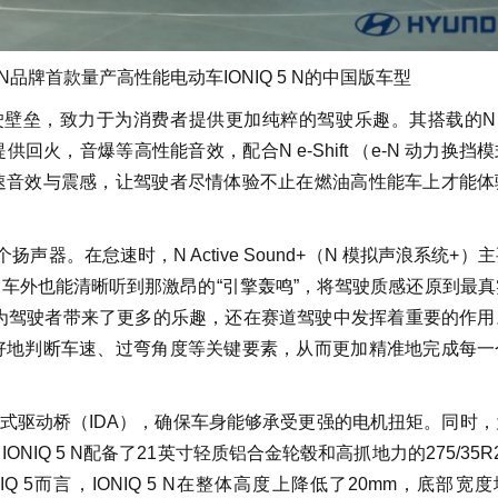
N品牌首款量产高性能电动车IONIQ 5 N
的中国版车型
壁垒，致力于为消费者提供更加纯粹的驾驶乐趣。其搭载的N Ac
供回火，音爆等高性能音效，配合N e-Shift （e-N 动力换挡
速音效与震感，让驾驶者尽情体验不止在燃油高性能车上才能体
声器。在怠速时，N Active Sound+（N 模拟声浪系统+）
车外也能清晰听到那激昂的“引擎轰鸣”，将驾驶质感还原到最真
系统+）不仅为驾驶者带来了更多的乐趣，还在赛道驾驶中发挥着重要的作
好地判断车速、过弯角度等关键要素，从而更加精准地完成每一
一体式驱动桥（IDA），确保车身能够承受更强的电机扭矩。同时
IQ 5 N配备了21英寸轻质铝合金轮毂和高抓地力的275/35R
IQ 5而言，IONIQ 5 N在整体高度上降低了20mm，底部宽