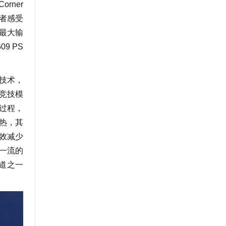
ner
消费者感受
，最大输
9 PS
技术，
属竞技模
驶过程，
散热，其
有效减少
有一流的
赛道之一