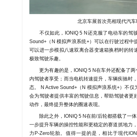
北京车展首次亮相
现代汽车
不仅如此，IONIQ 5 N还克服了电动车的驾驶
Sound+（N 模拟声浪系统+）可以在行驶过程中提
可以进一步模拟八速双离合器变速箱换档时的转
极致驾驶乐趣。
更为有趣的是，IONIQ 5 N在车外还配备了两个扬
内驾驶者享受；而当电机转速提升，车辆疾驰时，
态。 N Active Sound+（N 模拟声浪
会为驾驶者提供丰富的驾驶信息，帮助驾驶者更
动作，最终提升整体的圈速表现。
除此之外，IONIQ 5 N在前/后轮都搭载了
一步提升车辆的操控性能和更稳定的赛道抓地力，ION
力P-Zero轮胎。值得一提的是，相比于现代ION