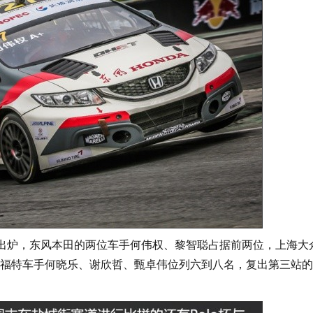
出炉，东风本田的两位车手何伟权、黎智聪占据前两位，上海大众
福特车手何晓乐、谢欣哲、甄卓伟位列六到八名，复出第三站的