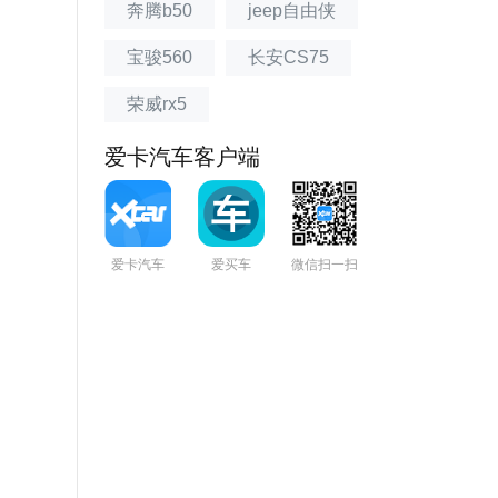
奔腾b50
jeep自由侠
宝骏560
长安CS75
荣威rx5
爱卡汽车客户端
爱卡汽车
爱买车
微信扫一扫