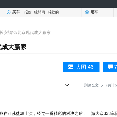
买车
报价
经销商
贷款购
用车
 长安福特/北京现代成大赢家
代成大赢家
大图 46
7
浏览全文
(共计5
官大战在江苏盐城上演，经过一番精彩的对决之后，上海大众333车