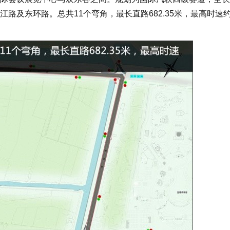
路及东环路。总共11个弯角，最长直路682.35米，最高时速