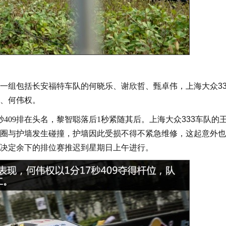
组包括长安福特车队的何晓乐、谢欣哲、甄卓伟，上海大众33
、何伟权。
409排在头名，黎智聪落后1秒紧随其后。
上海大众333车队的
圈与护墙发生碰撞，护墙因此受损不得不紧急维修，这起意外也
决定余下的排位赛推迟到星期日上午进行。