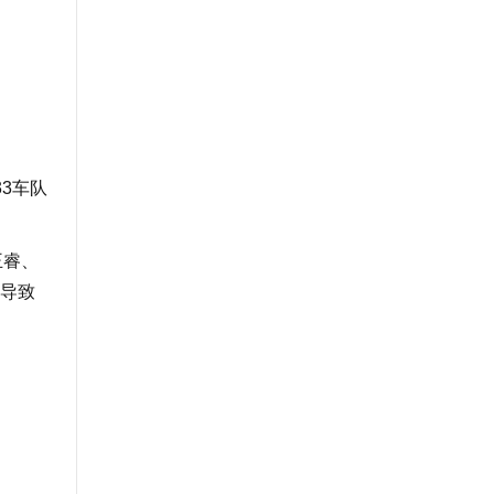
3车队
王睿、
导致