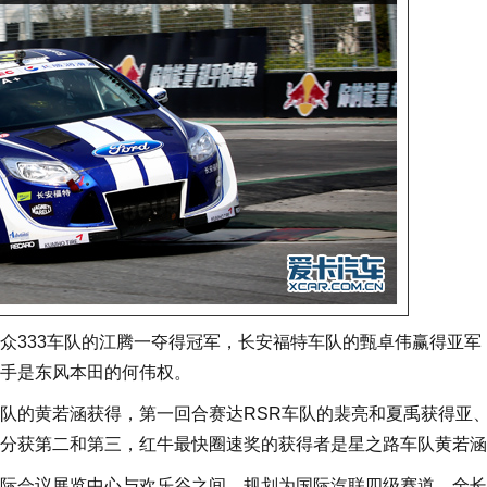
333车队的江腾一夺得冠军，长安福特车队的甄卓伟赢得亚军
手是东风本田的何伟权。
队的黄若涵获得，第一回合赛达RSR车队的裴亮和夏禹获得亚
分获第二和第三，红牛最快圈速奖的获得者是星之路车队黄若涵
会议展览中心与欢乐谷之间。规划为国际汽联四级赛道，全长2.