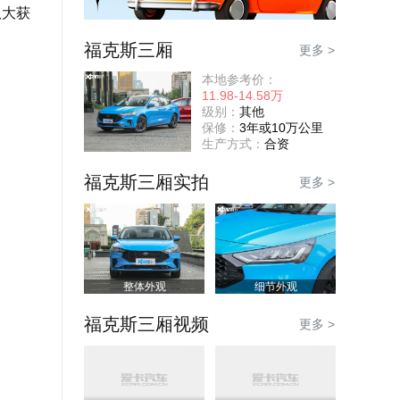
队大获
福克斯三厢
更多 >
本地参考价：
11.98-14.58万
级别：
其他
保修：
3年或10万公里
生产方式：
合资
福克斯三厢实拍
更多 >
整体外观
细节外观
福克斯三厢视频
更多 >