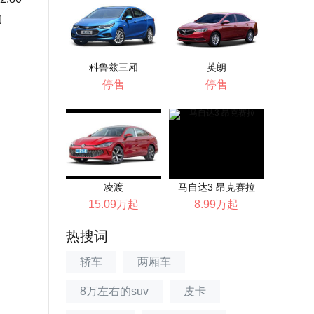
约
科鲁兹三厢
英朗
停售
停售
凌渡
马自达3 昂克赛拉
15.09万起
8.99万起
热搜词
轿车
两厢车
8万左右的suv
皮卡