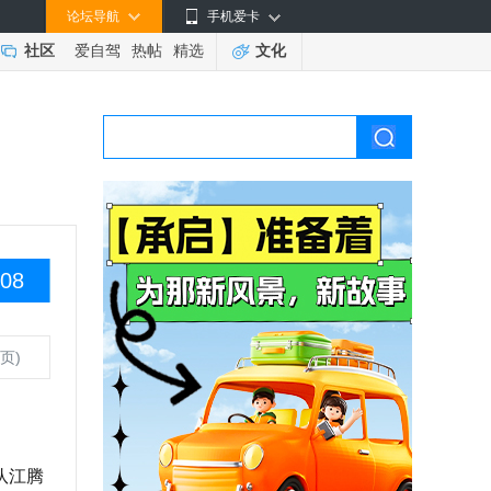
论坛导航
手机爱卡
社区
爱自驾
热帖
精选
文化
08
页)
队江腾