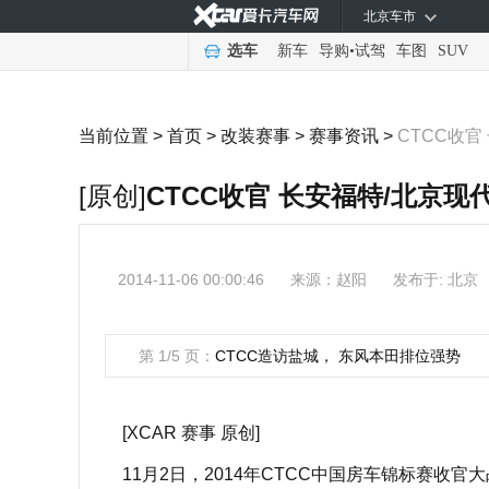
北京车市
选车
新车
导购
•
试驾
车图
SUV
当前位置 >
首页
>
改装赛事
>
赛事资讯
>
CTCC收官
[原创]
CTCC收官 长安福特/北京现
2014-11-06 00:00:46
来源：
赵阳
发布于: 北京
第 1/5 页：
CTCC造访盐城， 东风本田排位强势
[XCAR 赛事 原创]
11月2日，2014年CTCC中国房车锦标赛收