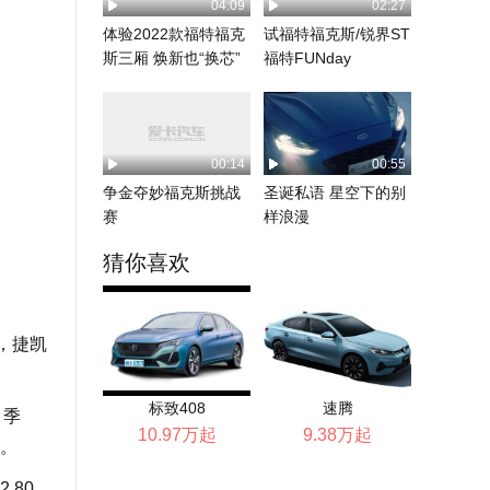
04:09
02:27
体验2022款福特福克
试福特福克斯/锐界ST
斯三厢 焕新也“换芯”
福特FUNday
00:14
00:55
争金夺妙福克斯挑战
圣诞私语 星空下的别
赛
样浪漫
猜你喜欢
，捷凯
标致408
速腾
、季
10.97万起
9.38万起
。
80