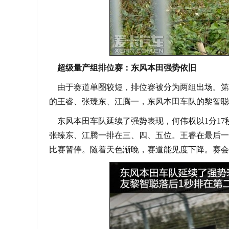
超级量产组排位赛：东风本田强势依旧
由于赛道单圈较短，排位赛被分为两组出场。第一
的王睿、张臻东、江腾一，东风本田车队的黎智聪
东风本田车队延续了强势表现，何伟权以1分17秒
张臻东、江腾一排在三、四、五位。王睿在最后一
比赛暂停。随着天色渐晚，赛道能见度下降。赛会