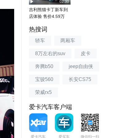
02:30
吉利熊猫卡丁新车到
店体验 售价4.59万
热搜词
轿车
两厢车
8万左右的suv
皮卡
奔腾b50
jeep自由侠
宝骏560
长安CS75
荣威rx5
爱卡汽车客户端
爱卡汽车
爱买车
微信扫一扫