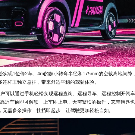
现1位停2车。4m的超小转弯半径和175mm的空载离地间隙
多连杆非独立悬挂，带来舒适平稳的驾驶体验。
户可以通过手机轻松实现远程查询、远程寻车、远程控制开闭
靠近车辆即可解锁，上车即上电，无需繁琐的操作，忘带钥匙也
，无需多余操作，挂挡即起步，让驾驶更加轻松自如。