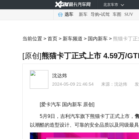
北京车市
选车
新车
导购
•
试驾
车图
SUV
当前位置 >
首页
>
新车频道
>
国内新车
>
熊猫卡丁正式
[原创]
熊猫卡丁正式上市 4.59万/G
沈达炜
2024-05-09 21:46:54
来源：
沈达炜
发
[爱卡汽车 国内新车 原创]
5月9日，吉利汽车旗下熊猫卡丁正式上市，
售
以潮酷的造型设计、可靠的安全品质以及同级最具