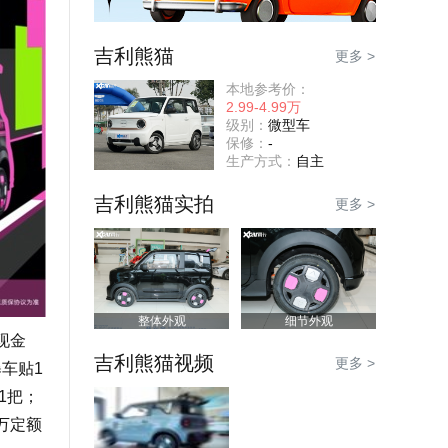
吉利熊猫
更多 >
本地参考价：
2.99-4.99万
级别：
微型车
保修：
-
生产方式：
自主
吉利熊猫实拍
更多 >
整体外观
细节外观
现金
吉利熊猫视频
更多 >
暴车贴1
1把；
万定额