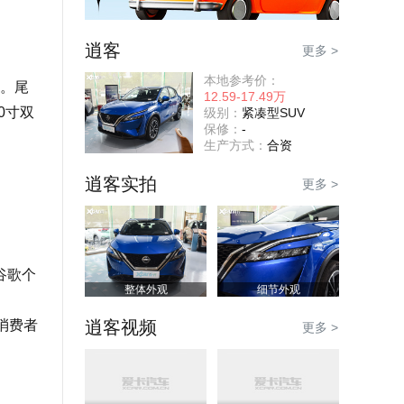
逍客
更多 >
本地参考价：
组。尾
12.59-17.49万
0寸双
级别：
紧凑型SUV
保修：
-
生产方式：
合资
逍客实拍
更多 >
谷歌个
整体外观
细节外观
供消费者
逍客视频
更多 >