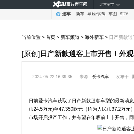
北京车市
选车
新车
导购
•
试驾
车图
SUV
当前位置 >
首页
>
新车频道
>
海外新车
>
日产新款逍
[原创]
日产新款逍客上市开售！外观
2024-05-22 16:39:35
来源：
爱卡汽车
发布于: 
日前爱卡汽车获取了日产新款逍客车型的最新消息，
币24.5万元)至47,350欧元（约为人民币37
市场开启投产工作，并有望在年底前上市开售，同