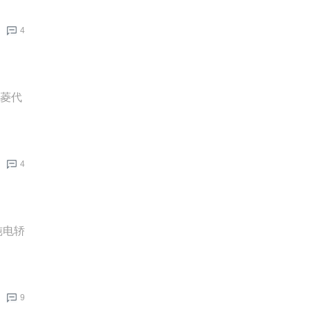
4
五菱代
4
纯电轿
9