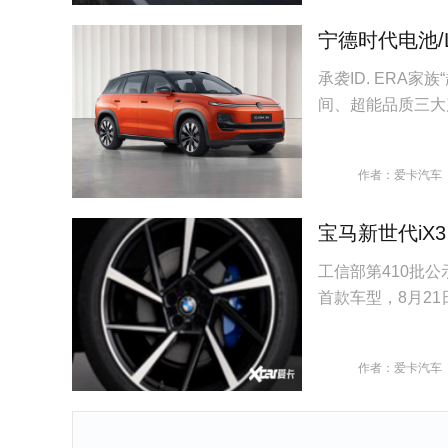
宁德时代电池/L
承袭ID. ERA家
间、超能品质三大
作者：爱卡汽车
宝马新世代iX3
工信部第410批公示
首款车型，8月2
作者：爱卡汽车