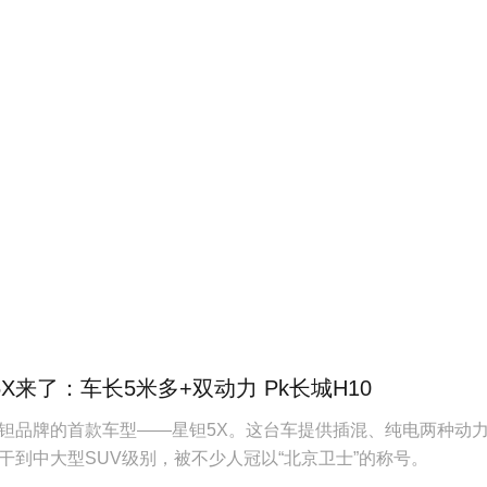
X来了：车长5米多+双动力 Pk长城H10
钽品牌的首款车型——星钽5X。这台车提供插混、纯电两种动
干到中大型SUV级别，被不少人冠以“北京卫士”的称号。