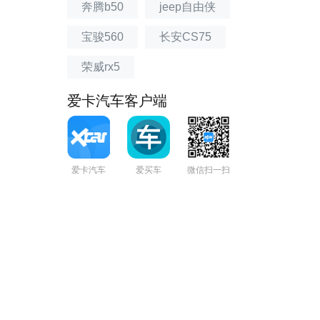
奔腾b50
jeep自由侠
宝骏560
长安CS75
荣威rx5
爱卡汽车客户端
爱卡汽车
爱买车
微信扫一扫