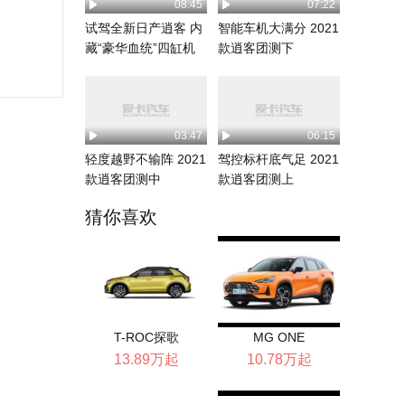
08:45
07:22
试驾全新日产逍客 内
智能车机大满分 2021
藏“豪华血统”四缸机
款逍客团测下
03:47
06:15
轻度越野不输阵 2021
驾控标杆底气足 2021
款逍客团测中
款逍客团测上
猜你喜欢
T-ROC探歌
MG ONE
13.89万起
10.78万起