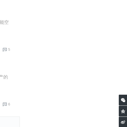
超能空
5
投产的
6