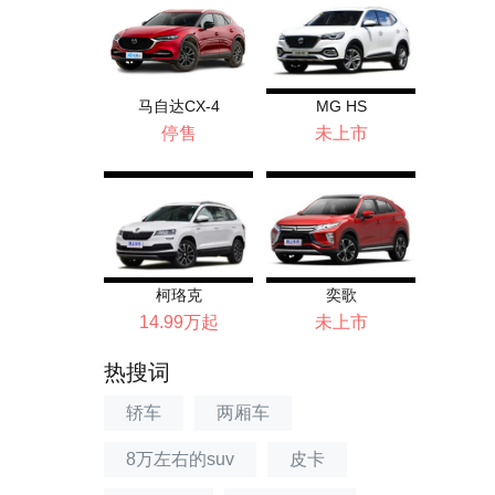
马自达CX-4
MG HS
停售
未上市
柯珞克
奕歌
14.99万起
未上市
热搜词
轿车
两厢车
8万左右的suv
皮卡