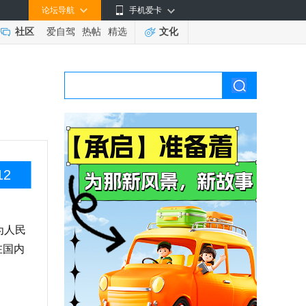
论坛导航
手机爱卡
社区
爱自驾
热帖
精选
文化
12
为人民
在国内