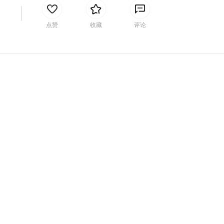
间
点赞
收藏
评论