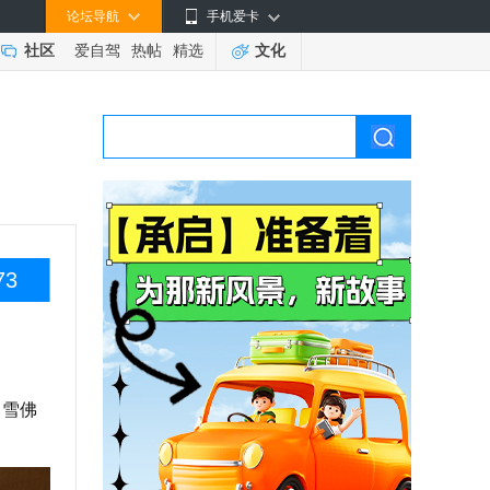
论坛导航
手机爱卡
社区
爱自驾
热帖
精选
文化
73
了雪佛