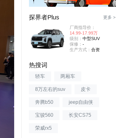
探界者Plus
更多 >
厂商指导价：
14.99-17.99万
级别：
中型SUV
保修：
-
生产方式：
合资
热搜词
轿车
两厢车
8万左右的suv
皮卡
奔腾b50
jeep自由侠
宝骏560
长安CS75
荣威rx5