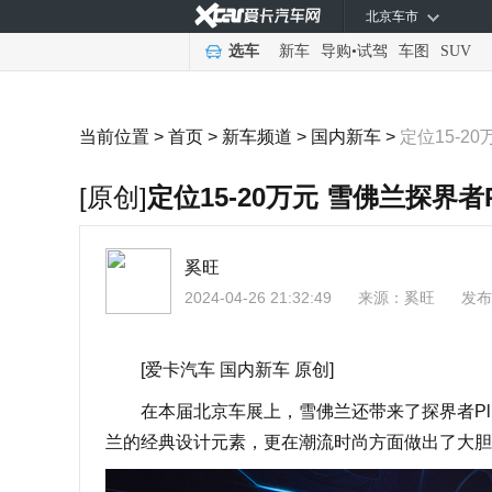
北京车市
选车
新车
导购
•
试驾
车图
SUV
当前位置 >
首页
>
新车频道
>
国内新车
>
定位15-2
[原创]
定位15-20万元 雪佛兰探界者P
奚旺
2024-04-26 21:32:49
来源：
奚旺
发布
[爱卡汽车 国内新车 原创]
在本届北京车展上，雪佛兰还带来了探界者Plu
兰的经典设计元素，更在潮流时尚方面做出了大胆