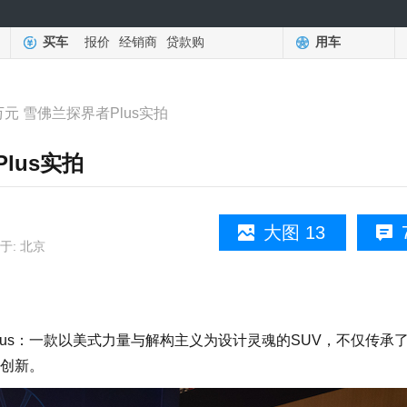
买车
报价
经销商
贷款购
用车
0万元 雪佛兰探界者Plus实拍
lus实拍
大图 13
于: 北京
s：一款以美式力量与解构主义为设计灵魂的SUV，不仅传承
创新。