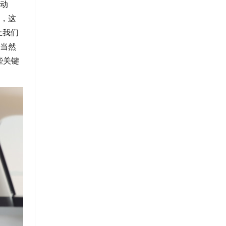
动
，这
上我们
当然
些关键