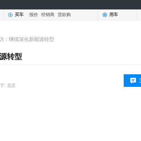
买车
报价
经销商
贷款购
用车
访：继续深化新能源转型
源转型
于: 北京