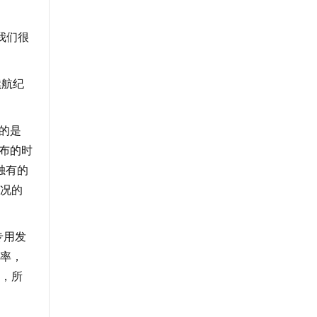
我们很
续航纪
的是
发布的时
独有的
况的
专用发
率，
，所