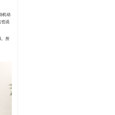
动机动
这也说
源。所