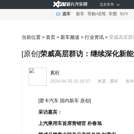
北京车市
选车
新车
导购
•
试驾
车图
SUV
当前位置 >
首页
>
新车频道
>
行业资讯
>
荣威高层群
[原创]
荣威高层群访：继续深化新能
奚旺
2024-04-25 22:10:27
来源：
奚旺
发布
[爱卡汽车 国内新车 原创]
采访嘉宾：
上汽乘用车首席营销官 朴春旭