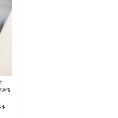
型
在营销
多少。