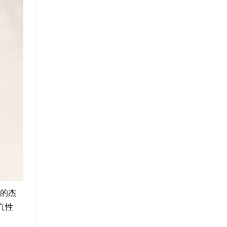
的杰
真性