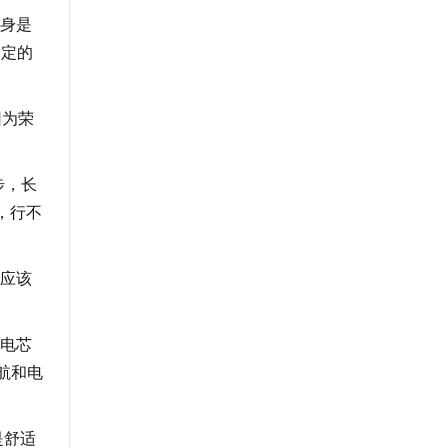
身是
一定的
因为荣
步，长
，行不
应该
电芯
航和电
是舒适