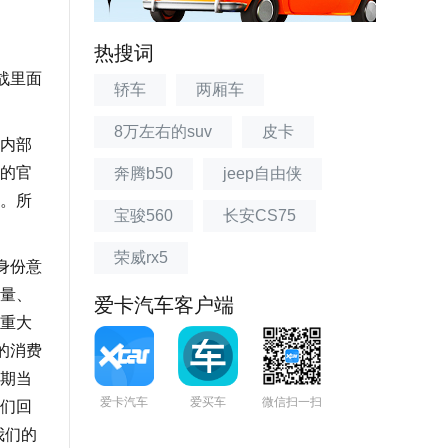
热搜词
战里面
轿车
两厢车
8万左右的suv
皮卡
内部
的官
奔腾b50
jeep自由侠
。所
宝骏560
长安CS75
荣威rx5
身份意
量、
爱卡汽车客户端
重大
的消费
期当
爱卡汽车
爱买车
微信扫一扫
们回
我们的