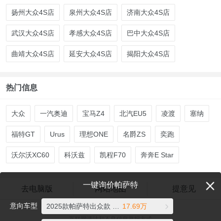
扬州大众4S店
泉州大众4S店
济南大众4S店
武汉大众4S店
孝感大众4S店
巴中大众4S店
曲靖大众4S店
延安大众4S店
揭阳大众4S店
热门信息
大众
一汽奥迪
宝马Z4
北汽EU5
凌渡
塞纳
福特GT
Urus
理想ONE
名爵ZS
奕跑
沃尔沃XC60
科沃兹
凯程F70
奔奔E Star
一键询价帕萨特
去电脑版
网站地图
提意见
意向车型
2025款帕萨特出众款 380TSI 龙腾版
17.69万
爱卡汽车©2026 xcar.com.cn
互联网违法和不良信息举报方式