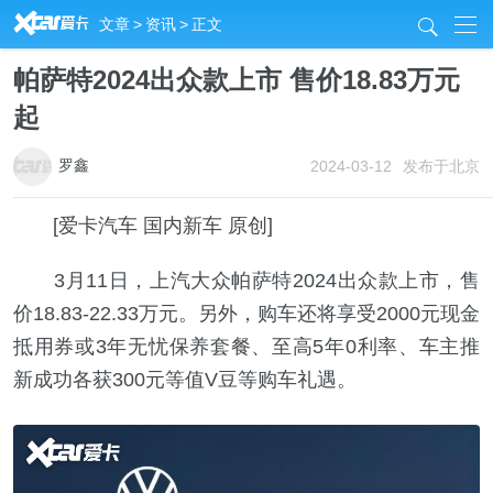
R
文章
>
资讯
>
正文
j
帕萨特2024出众款上市 售价18.83万元
起
罗鑫
2024-03-12
发布于北京
[爱卡汽车 国内新车 原创]
3月11日，上汽大众帕萨特2024出众款上市，售
价18.83-22.33万元。另外，购车还将享受2000元现金
抵用券或3年无忧保养套餐、至高5年0利率、车主推
新成功各获300元等值V豆等购车礼遇。