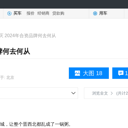
买车
报价
经销商
贷款购
用车
 2024年合资品牌何去何从
品牌何去何从
大图 18
1
于: 北京
浏览全文
(共计2
城，让整个晋西北都乱成了一锅粥。