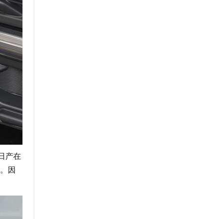
。日产在
主。因