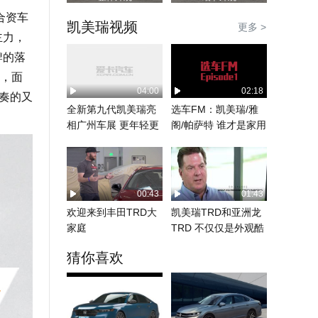
合资车
凯美瑞视频
更多 >
主力，
牌的落
，面
04:00
02:18
节奏的又
全新第九代凯美瑞亮
选车FM：凯美瑞/雅
相广州车展 更年轻更
阁/帕萨特 谁才是家用
智能！
省心之选
00:43
01:43
欢迎来到丰田TRD大
凯美瑞TRD和亚洲龙
家庭
TRD 不仅仅是外观酷
炫
猜你喜欢