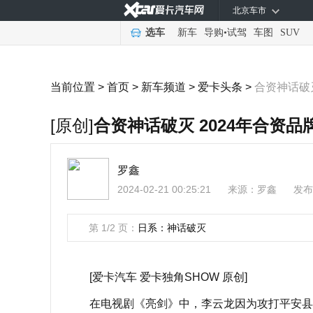
北京车市
选车
新车
导购
•
试驾
车图
SUV
当前位置 >
首页
>
新车频道
>
爱卡头条
>
合资神话破灭
[原创]
合资神话破灭 2024年合资
罗鑫
2024-02-21 00:25:21
来源：
罗鑫
发布
第 1/2 页：
日系：神话破灭
[爱卡汽车 爱卡独角SHOW 原创]
在电视剧《亮剑》中，李云龙因为攻打平安县