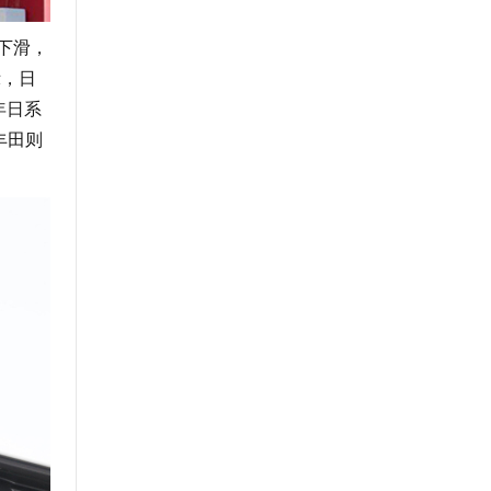
下滑，
示，日
年日系
丰田则