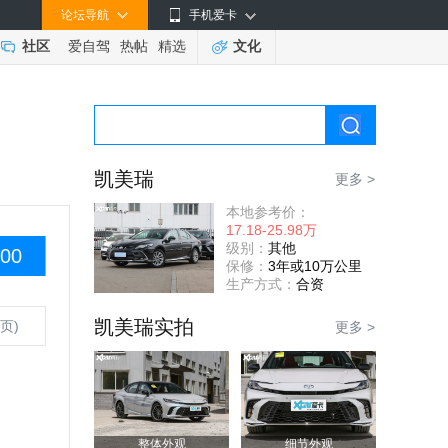
论坛导航
手机爱卡
社区
爱自驾
热帖
精选
文化
凯美瑞
更多 >
本地参考价：
17.18-25.98万
级别：
其他
00
保修：
3年或10万公里
生产方式：
合资
凯美瑞实拍
页)
更多 >
整体外观
细节外观