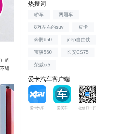
热搜词
轿车
两厢车
8万左右的suv
皮卡
奔腾b50
jeep自由侠
宝骏560
长安CS75
日）的
荣威rx5
不错
爱卡汽车客户端
爱卡汽车
爱买车
微信扫一扫