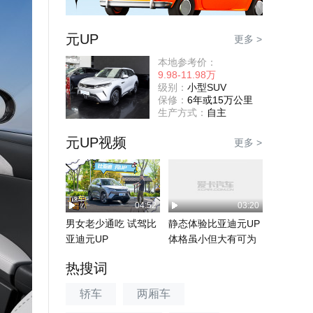
元UP
更多 >
本地参考价：
9.98-11.98万
级别：
小型SUV
保修：
6年或15万公里
生产方式：
自主
元UP视频
更多 >
04:52
03:20
男女老少通吃 试驾比
静态体验比亚迪元UP
亚迪元UP
体格虽小但大有可为
热搜词
轿车
两厢车