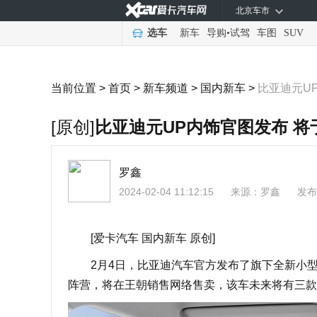
北京车市
选车
新车
导购
•
试驾
车图
SUV
当前位置 >
首页
>
新车频道
>
国内新车
>
比亚迪元U
[原创]
比亚迪元UP内饰官图发布 将
罗鑫
2024-02-04 11:12:15
来源：
罗鑫
发布
[爱卡汽车 国内新车 原创]
2月4日，比亚迪汽车官方发布了旗下全新小型S
阵营，将在王朝销售网络售卖，该车未来将有三款