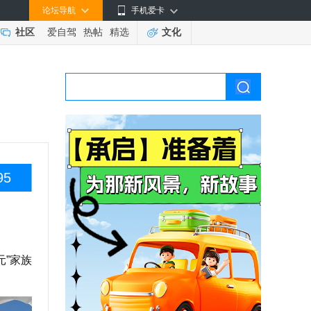
论坛导航
手机爱卡
社区
爱自驾
热帖
精选
文化
95
”家族