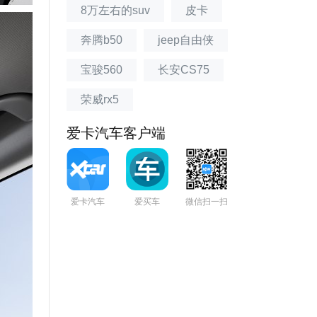
8万左右的suv
皮卡
奔腾b50
jeep自由侠
宝骏560
长安CS75
荣威rx5
爱卡汽车客户端
爱卡汽车
爱买车
微信扫一扫