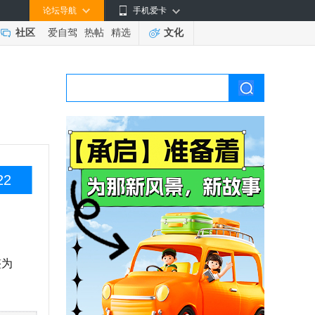
论坛导航
手机爱卡
社区
爱自驾
热帖
精选
文化
22
整为