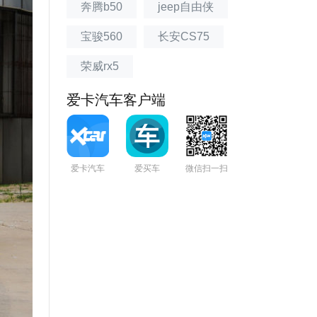
奔腾b50
jeep自由侠
宝骏560
长安CS75
荣威rx5
爱卡汽车客户端
爱卡汽车
爱买车
微信扫一扫