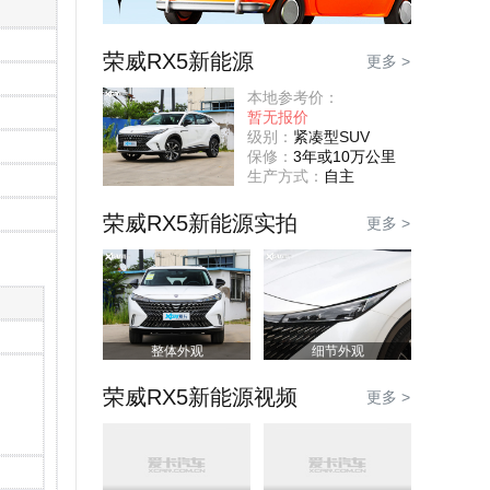
荣威RX5新能源
更多 >
本地参考价：
暂无报价
级别：
紧凑型SUV
保修：
3年或10万公里
生产方式：
自主
荣威RX5新能源实拍
更多 >
整体外观
细节外观
荣威RX5新能源视频
更多 >