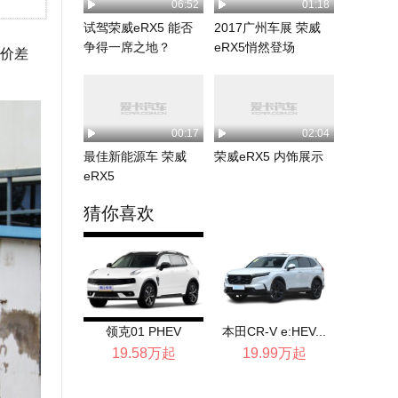
06:52
01:18
试驾荣威eRX5 能否
2017广州车展 荣威
争得一席之地？
eRX5悄然登场
价差
00:17
02:04
最佳新能源车 荣威
荣威eRX5 内饰展示
eRX5
猜你喜欢
领克01 PHEV
本田CR-V e:HEV...
19.58万起
19.99万起