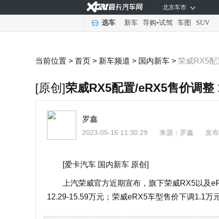
北京车市
选车
新车
导购
•
试驾
车图
SUV
当前位置 >
首页
>
新车频道
>
国内新车
>
荣威RX5配置
[原创]
荣威RX5配置/eRX5售价调整 
罗鑫
2023-05-16 11:30:29
来源：
罗鑫
发布
[爱卡汽车 国内新车 原创]
上汽荣威官方近期宣布，旗下荣威RX5以及eR
12.29-15.59万元；荣威eRX5车型售价下调1.1万