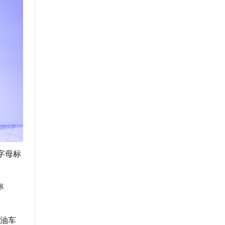
字母标
率
油车