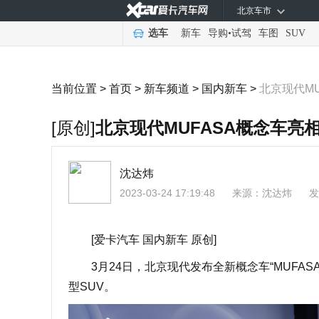
北京车市
选车
新车
导购
•
试驾
车图
SUV
当前位置 >
首页
>
新车频道
>
国内新车
>
北京现代MU
[原创]
北京现代MUFASA概念车亮相
沈达炜
2023-03-24 17:19:48
来源：
沈达炜
发
[爱卡汽车 国内新车 原创]
3月24日，北京现代发布全新概念车“MUFASA
型SUV。