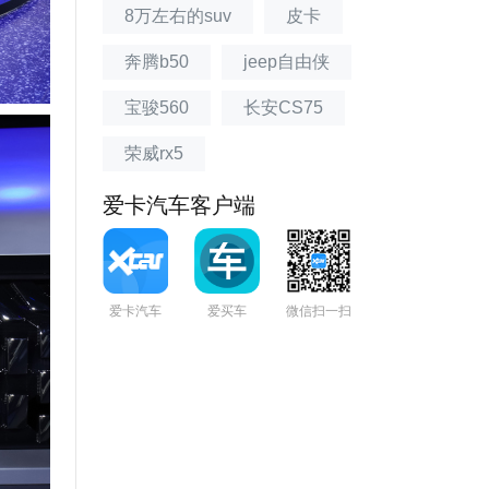
8万左右的suv
皮卡
奔腾b50
jeep自由侠
宝骏560
长安CS75
荣威rx5
爱卡汽车客户端
爱卡汽车
爱买车
微信扫一扫