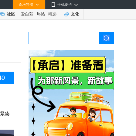
论坛导航
手机爱卡
社区
爱自驾
热帖
精选
文化
40
新紧凑