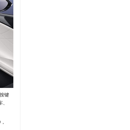
按键
车、
秒，