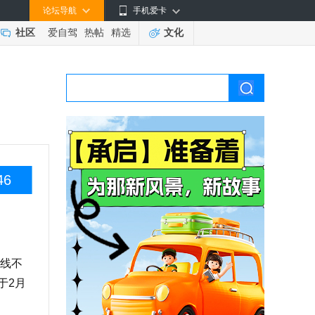
论坛导航
手机爱卡
社区
爱自驾
热帖
精选
文化
46
线不
于2月