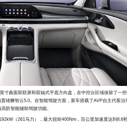
英寸曲面双联屏和双辐式平底方向盘，在中控台区域保留了一些
内置雄狮智云5.0。在智能驾驶方面，新车搭载了AVP自主代客泊
1项高阶智能辅助驾驶功能。
2kW（261马力），最大扭矩400Nm，百公里加速度达到8.6