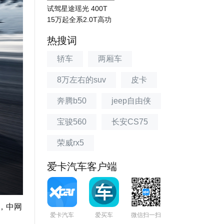
试驾星途瑶光 400T
15万起全系2.0T高功
率
热搜词
轿车
两厢车
8万左右的suv
皮卡
奔腾b50
jeep自由侠
宝骏560
长安CS75
荣威rx5
爱卡汽车客户端
，中网
爱卡汽车
爱买车
微信扫一扫