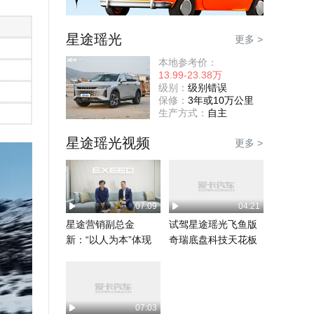
星途瑶光
更多 >
本地参考价：
13.99-23.38万
级别：
级别错误
保修：
3年或10万公里
生产方式：
自主
星途瑶光视频
更多 >
07:09
04:21
星途营销副总金
试驾星途瑶光飞鱼版
新：“以人为本”体现
奇瑞底盘科技天花板
在用户粘性带来的业
绩增...
07:03