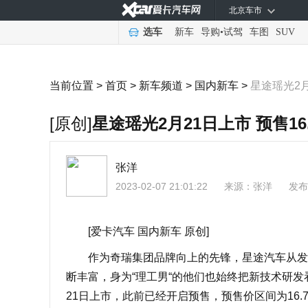
北京车市
选车
新车
导购
•
试驾
车图
SUV
当前位置 >
首页
>
新车频道
>
国内新车
>
星途瑶光2月
[原创]
星途瑶光2月21日上市 预售16
张洋
2023-02-07 21:01:22
来源：
张洋
发布
[爱卡汽车 国内新车 原创]
作为奇瑞集团品牌向上的先锋，星途汽车从发布
断丰富，身为“理工男“的他们也始终把新技术研发
21日上市，此前已经开启预售，预售价区间为16.78-