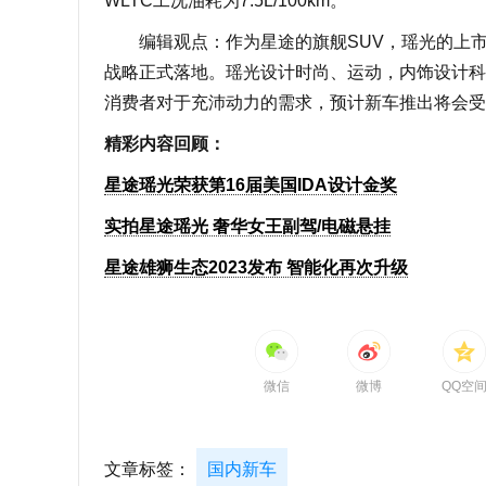
WLTC工况油耗为7.5L/100km。
编辑观点：作为星途的旗舰SUV，瑶光的上市将
战略正式落地。瑶光设计时尚、运动，内饰设计科
消费者对于充沛动力的需求，预计新车推出将会受
精彩内容回顾：
星途瑶光荣获第16届美国IDA设计金奖
实拍星途瑶光 奢华女王副驾/电磁悬挂
星途雄狮生态2023发布 智能化再次升级
微信
微博
QQ空
文章标签：
国内新车