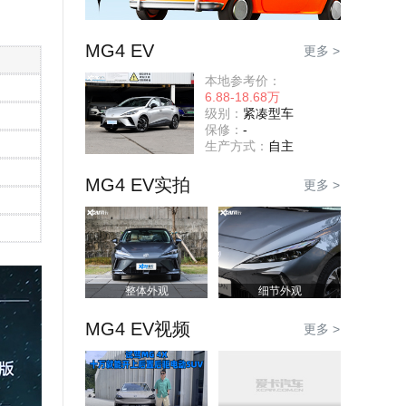
MG4 EV
更多 >
本地参考价：
6.88-18.68万
级别：
紧凑型车
保修：
-
生产方式：
自主
MG4 EV实拍
更多 >
整体外观
细节外观
MG4 EV视频
更多 >