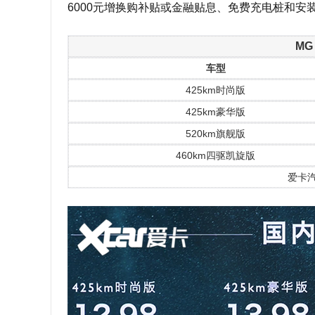
6000元增换购补贴或金融贴息、免费充电桩和安
MG
车型
425km时尚版
425km豪华版
520km旗舰版
460km四驱凯旋版
爱卡