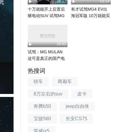
06:47
03:14
十万就能开上后置后
有才试驾MG4 EV出
驱电动SUV 试驾MG
海冠军版 10万就能买
4X
到欧洲网红车...
06:43
试驾：MG MULAN
这可是真正的国产电
动“大后超”
热搜词
轿车
两厢车
8万左右的suv
皮卡
奔腾b50
jeep自由侠
宝骏560
长安CS75
荣威rx5