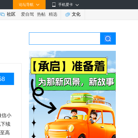
论坛导航
手机爱卡
社区
爱自驾
热帖
精选
文化
58
方微信小
况下续
至高