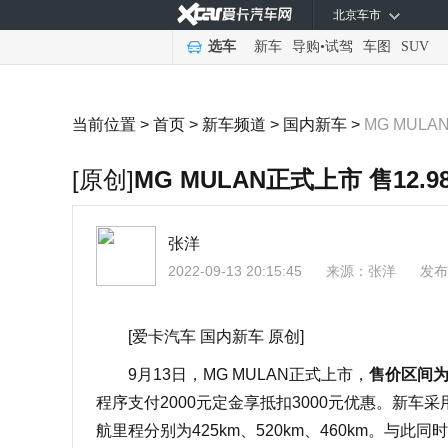
北京车市
选车
新车
导购
•
试驾
车图
SUV
当前位置 >
首页
>
新车频道
>
国内新车
>
MG MULA
[原创]
MG MULAN正式上市 售12.98
张洋
2022-09-13 20:15:45
来源：
张洋
发布
[爱卡汽车 国内新车 原创]
9月13日，MG MULAN正式上市，
售价区间为12
程序支付2000元定金享抵扣3000元优惠。新车
航里程分别为425km、520km、460km。与此
同时