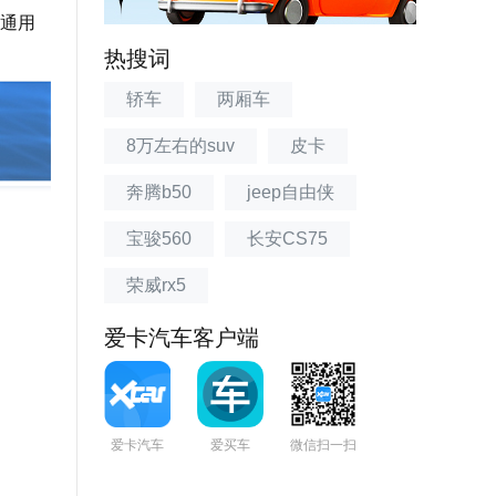
通用
热搜词
轿车
两厢车
8万左右的suv
皮卡
奔腾b50
jeep自由侠
宝骏560
长安CS75
荣威rx5
爱卡汽车客户端
爱卡汽车
爱买车
微信扫一扫