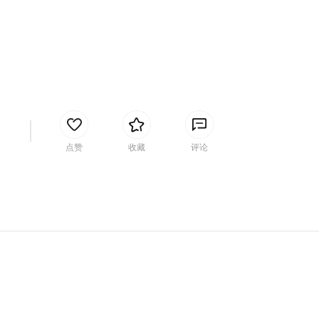
间
点赞
收藏
评论