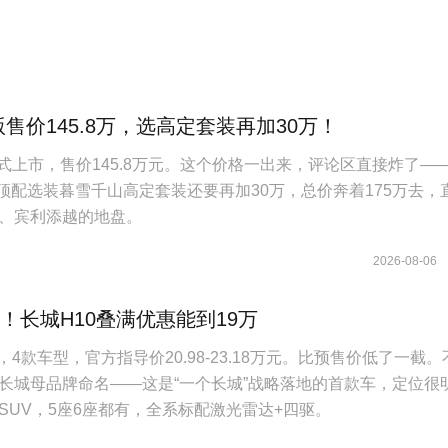
版售价145.8万，选高定套装再加30万！
正式上市，售价145.8万元。这个价格一出来，评论区直接炸了—
，顶配选装暮雪千山高定套装还要再加30万，总价奔着175万去，
S、宾利添越的地盘。
2026-08-06
起！长城H10叠满优惠能到19万
，4款车型，官方指导价20.98-23.18万元。比预售价低了一截。
长城母品牌命名——这是“一个长城”战略落地的首款车，定位很
SUV，5座6座都有，全系标配激光雷达+四驱。