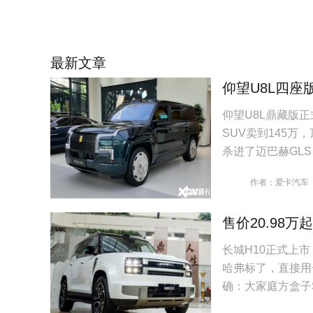
最新文章
仰望U8L四座
仰望U8L鼎藏版
SUV卖到145万
杀进了迈巴赫GL
作者：爱卡汽车
售价20.98万
长城H10正式上市
哈弗标了，直接用
确：大家庭方盒子