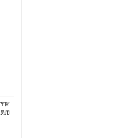
车防
员用