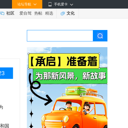
论坛导航
手机爱卡
社区
爱自驾
热帖
精选
文化
23
为
和国