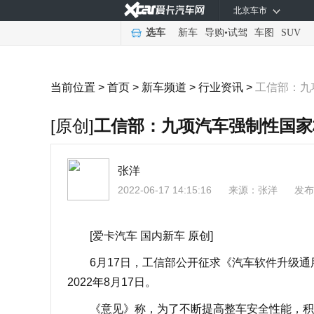
北京车市
选车
新车
导购
•
试驾
车图
SUV
当前位置 >
首页
>
新车频道
>
行业资讯
>
工信部：九
[原创]
工信部：九项汽车强制性国家
张洋
2022-06-17 14:15:16
来源：
张洋
发布
[爱卡汽车 国内新车 原创]
6月17日，工信部公开征求《汽车软件升级通
2022年8月17日。
《意见》称，为了不断提高整车安全性能，积极