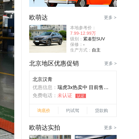
欧萌达
更多 >
本地参考价：
7.99-12.99万
级别：
紧凑型SUV
保修：
-
生产方式：
自主
北京地区优惠促销
更多 >
北京汉青
优惠信息：
瑞虎3x热卖中 目前售价4.99万起
免费电话：
未认证
认证
询底价
约试驾
贷款购
欧萌达实拍
更多 >