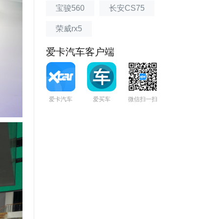
宝骏560
长安CS75
荣威rx5
爱卡汽车客户端
爱卡汽车
爱买车
微信扫一扫