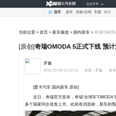
北京车市
选车
新车
导购
•
试驾
车图
SUV
当前位置 >
首页
>
新车频道
>
国内新车
>
奇瑞OMOD
[原创]
奇瑞OMODA 5正式下线 预
罗鑫
2022-02-09 22:10:41
来源：
罗鑫
发布
[爱卡汽车 国内新车 原创]
近日，奇瑞官方宣布，奇瑞“全球车”OMODA 
多个国家同步首发上市。此前有消息称，新车的预售