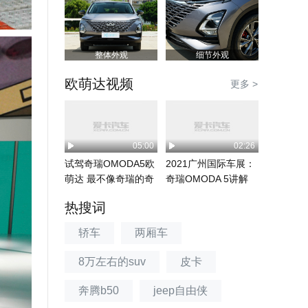
整体外观
细节外观
欧萌达视频
更多 >
05:00
02:26
试驾奇瑞OMODA5欧
2021广州国际车展：
萌达 最不像奇瑞的奇
奇瑞OMODA 5讲解
瑞
热搜词
轿车
两厢车
8万左右的suv
皮卡
奔腾b50
jeep自由侠