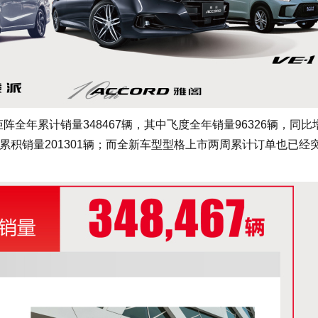
全年累计销量348467辆，其中飞度全年销量96326辆，同比
年累积销量201301辆；而全新车型型格上市两周累计订单也已经