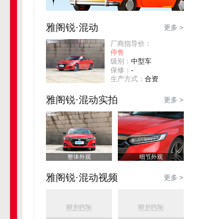
雅阁锐·混动
更多 >
厂商指导价：
停售
级别：
中型车
保修：
-
生产方式：
合资
雅阁锐·混动实拍
更多 >
整体外观
细节外观
雅阁锐·混动视频
更多 >