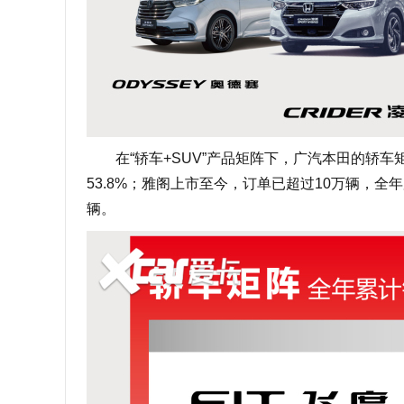
在“轿车+SUV”产品矩阵下，广汽本田的轿车矩阵
53.8%；雅阁上市至今，订单已超过10万辆，全
辆。