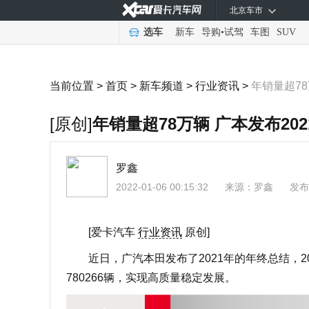
北京车市
选车
新车
导购
•
试驾
车图
SUV
当前位置 >
首页
>
新车频道
>
行业资讯
>
年销量超78
[原创]
年销量超78万辆 广本发布20
罗鑫
2022-01-06 00:15:32
来源：
罗鑫
发布
[爱卡汽车
行业资讯
原创]
近日，广汽本田发布了2021年的年终总结，20
780266辆，实现高质量稳定发展。