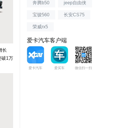
奔腾b50
jeep自由侠
宝骏560
长安CS75
荣威rx5
爱卡汽车客户端
增长
突破1万
爱卡汽车
爱买车
微信扫一扫