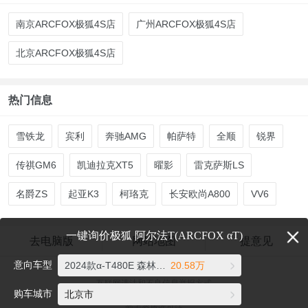
南京ARCFOX极狐4S店
广州ARCFOX极狐4S店
北京ARCFOX极狐4S店
热门信息
雪铁龙
宾利
奔驰AMG
帕萨特
全顺
锐界
传祺GM6
凯迪拉克XT5
曜影
雷克萨斯LS
名爵ZS
起亚K3
柯珞克
长安欧尚A800
VV6
一键询价极狐 阿尔法T(ARCFOX αT)
去电脑版
网站地图
提意见
意向车型
2024款α-T480E 森林版PRO 160kW
20.58万
爱卡汽车©2026 xcar.com.cn
互联网违法和不良信息举报方式
购车城市
北京市
电话：021-56776072 邮箱：auto@xcar.com
爱卡资质许可证