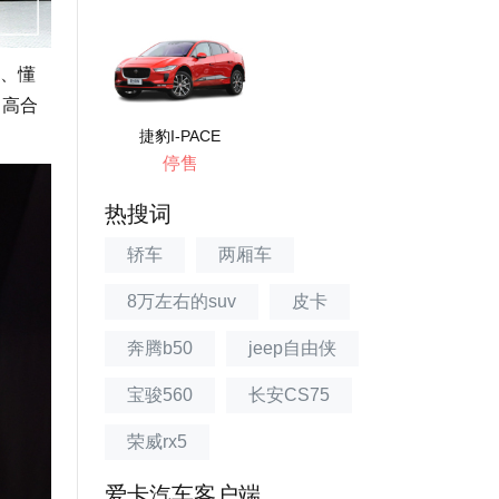
、懂
。高合
捷豹I-PACE
停售
热搜词
轿车
两厢车
8万左右的suv
皮卡
奔腾b50
jeep自由侠
宝骏560
长安CS75
荣威rx5
爱卡汽车客户端