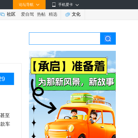
论坛导航
手机爱卡
社区
爱自驾
热帖
精选
文化
29
甚至
首款车