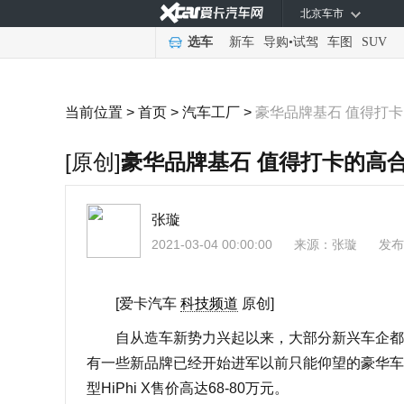
北京车市
选车
新车
导购
•
试驾
车图
SUV
当前位置 >
首页
>
汽车工厂
>
豪华品牌基石 值得打
[原创]
豪华品牌基石 值得打卡的高
张璇
2021-03-04 00:00:00
来源：
张璇
发布
[爱卡汽车
科技频道
原创]
自从造车新势力兴起以来，大部分新兴车企都选
有一些新品牌已经开始进军以前只能仰望的豪华车
型HiPhi X售价高达68-80万元。