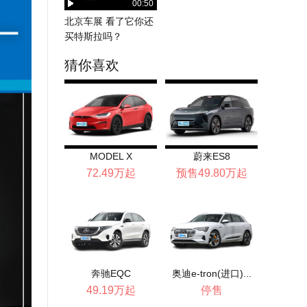
00:50
北京车展 看了它你还
买特斯拉吗？
猜你喜欢
MODEL X
蔚来ES8
72.49万起
预售49.80万起
奔驰EQC
奥迪e-tron(进口)...
49.19万起
停售