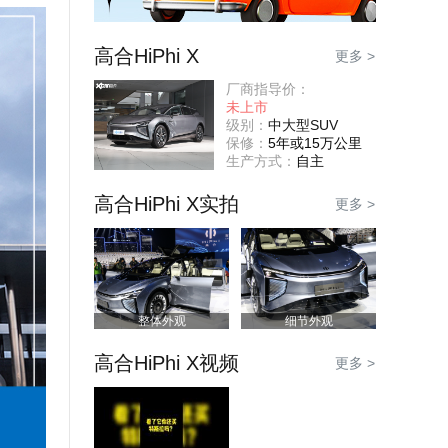
高合HiPhi X
更多 >
厂商指导价：
未上市
级别：
中大型SUV
保修：
5年或15万公里
生产方式：
自主
高合HiPhi X实拍
更多 >
整体外观
细节外观
高合HiPhi X视频
更多 >