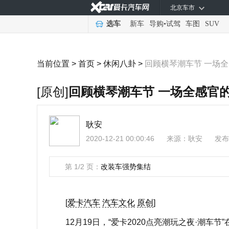
北京车市
选车
新车
导购
•
试驾
车图
SUV
当前位置 >
首页
>
休闲八卦
>
回顾横琴潮车节 一场
[原创]
回顾横琴潮车节 一场全感官
耿安
2020-12-21 00:00:46
来源：
耿安
发布
第 1/2 页：
改装车强势集结
[
爱卡汽车
汽车文化
原创
]
12月19日，“爱卡2020点亮潮玩之夜·潮车节