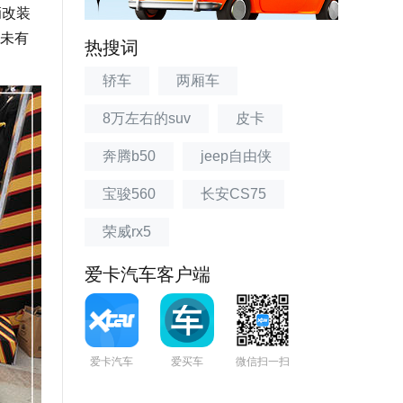
辆改装
未有
热搜词
轿车
两厢车
8万左右的suv
皮卡
奔腾b50
jeep自由侠
宝骏560
长安CS75
荣威rx5
爱卡汽车客户端
爱卡汽车
爱买车
微信扫一扫