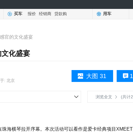
买车
报价
经销商
贷款购
用车
全感官的文化盛宴
的文化盛宴
大图 31
1
于: 北京
浏览全文
(共计2
”在珠海横琴拉开序幕。本次活动可以看作是爱卡经典项目XMEET