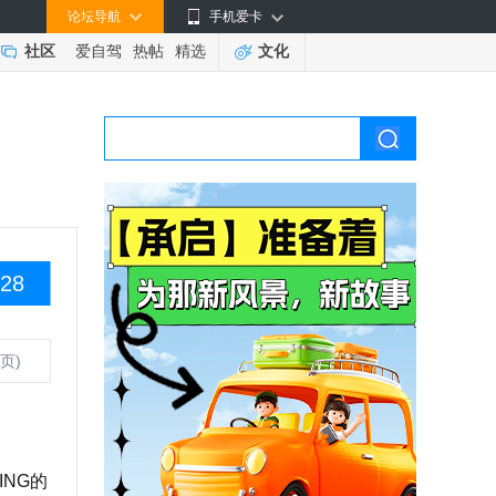
论坛导航
手机爱卡
社区
爱自驾
热帖
精选
文化
28
页)
ING的