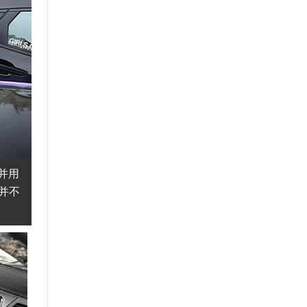
并用
并不