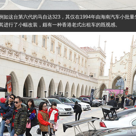
如这台第六代的马自达323，其仅在1994年由海南汽车小批量
其进行了小幅改装，颇有一种香港老式出租车的既视感。