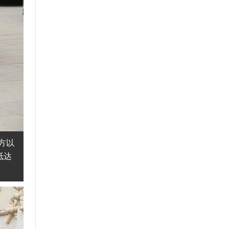
方以
抵达