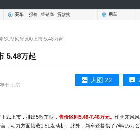
买车
报价
经销商
贷款购
用车
SUV风光500上市 5.48万起
 5.48万起
大图 22
布于: 北京
型正式上市，推出5款车型，
售价区间5.48-7.48万元。
作为东风风
，动力方面搭载1.5L发动机。此外，新车还提供了7年/15万
。