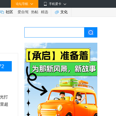
论坛导航
手机爱卡
社区
爱自驾
热帖
精选
文化
72
光打
公里超