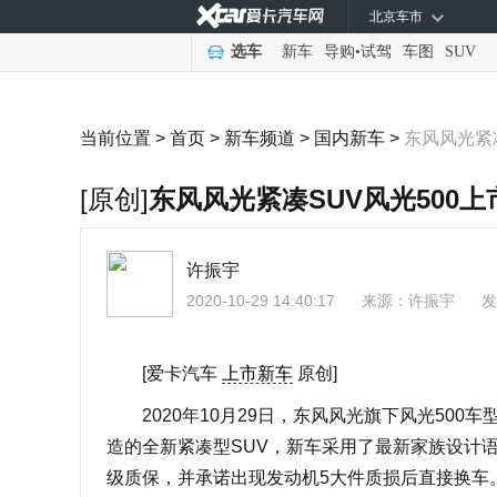
北京车市
选车
新车
导购
•
试驾
车图
SUV
当前位置 >
首页
>
新车频道
>
国内新车
>
东风风光紧凑
[原创]
东风风光紧凑SUV风光500上市
许振宇
2020-10-29 14:40:17
来源：
许振宇
发
[爱卡汽车
上市新车
原创]
2020年10月29日，东风风光旗下风光500车
造的全新紧凑型SUV，新车采用了最新家族设计语言
级质保，并承诺出现发动机5大件质损后直接换车