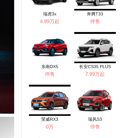
瑞虎3x
奔腾T33
4.99万起
停售
东南DX5
长安CS35 PLUS
停售
7.99万起
荣威RX3
瑞风S3
0万
停售