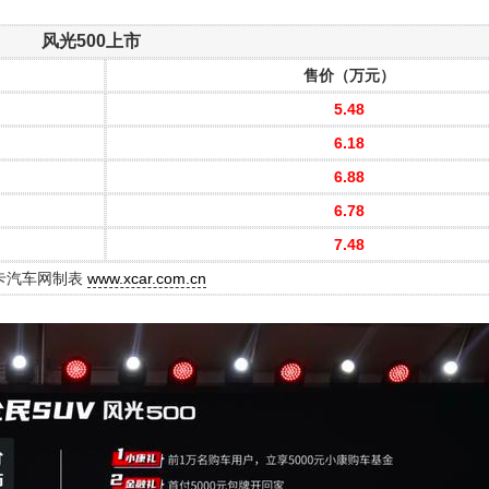
风光500上市
售价（万元）
5.48
6.18
6.88
6.78
7.48
卡汽车网制表
www.xcar.com.cn