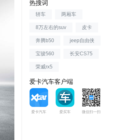
热搜词
轿车
两厢车
8万左右的suv
皮卡
奔腾b50
jeep自由侠
宝骏560
长安CS75
荣威rx5
爱卡汽车客户端
爱卡汽车
爱买车
微信扫一扫