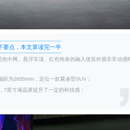
下要点，本文算读完一半
，黑色中网、悬浮车顶、红色饰条的融入使其外观非常动感
m，轴距为2655mm，定位一款紧凑型SUV；
，7英寸液晶屏提升了一定的科技感；