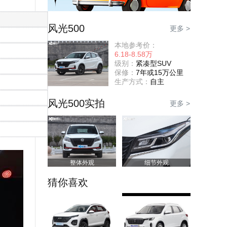
风光500
更多 >
本地参考价：
6.18-8.58万
级别：
紧凑型SUV
保修：
7年或15万公里
生产方式：
自主
风光500实拍
更多 >
整体外观
细节外观
猜你喜欢