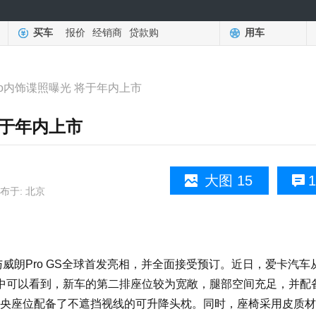
买车
报价
经销商
贷款购
用车
ro内饰谍照曝光 将于年内上市
将于年内上市
大图 15
1
布于: 北京
威朗Pro GS全球首发亮相，并全面接受预订。近日，爱卡汽车
片中可以看到，新车的第二排座位较为宽敞，腿部空间充足，并配
央座位配备了不遮挡视线的可升降头枕。同时，座椅采用皮质材