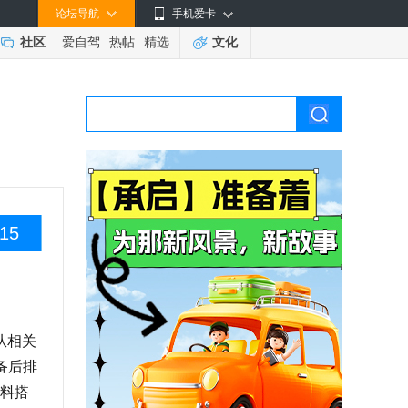
论坛导航
手机爱卡
社区
爱自驾
热帖
精选
文化
15
从相关
备后排
料搭