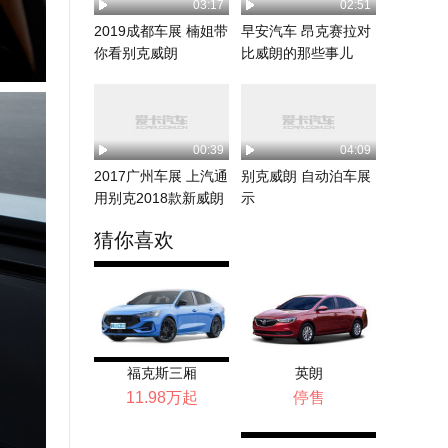
03:17
02:51
2019成都车展 楠姐带
早安汽车 昂克赛拉对
你看别克威朗
比威朗的那些事儿
00:39
04:09
2017广州车展 上汽通
别克威朗 自动泊车展
用别克2018款新威朗
示
猜你喜欢
福克斯三厢
英朗
11.98万起
停售