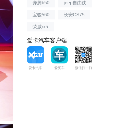
奔腾b50
jeep自由侠
宝骏560
长安CS75
荣威rx5
爱卡汽车客户端
爱卡汽车
爱买车
微信扫一扫