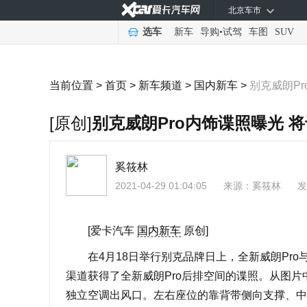
北京车市
选车
新车
导购
•
试驾
车图
SUV
当前位置 >
首页
>
新车频道
>
国内新车
>
别克威朗P
[原创]
别克威朗Pro内饰谍照曝光 
奚筱林
2021-04-29 01:04:05
来源：
奚筱林
发
[爱卡汽车
国内新车
原创]
在4月18日举行别克品牌日上，全新威朗Pro与
渠道获得了全新威朗Pro后排空间的谍照。从图
独立空调出风口。左右座位的靠背带侧向支撑、中