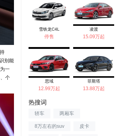
雪铁龙C4L
凌渡
停售
15.09万起
支持
音识别能
为一
）、个
思域
菲斯塔
12.99万起
13.88万起
热搜词
轿车
两厢车
8万左右的suv
皮卡