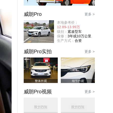
威朗Pro
更多 >
本地参考价：
12.89-13.99万
级别：
紧凑型车
保修：
3年或10万公里
生产方式：
合资
威朗Pro实拍
更多 >
整体外观
细节外观
威朗Pro视频
更多 >