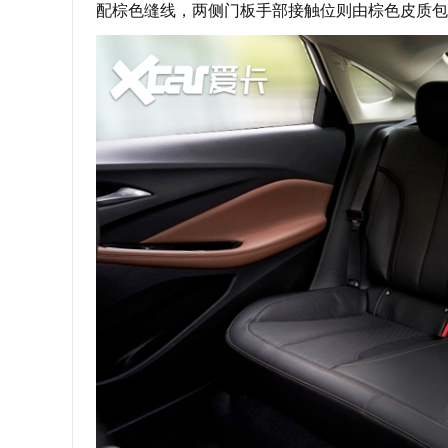
配棕色缝线，两侧门板手部接触位则由棕色皮质包