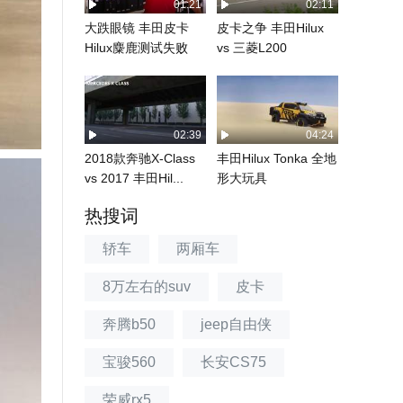
01:21
02:11
大跌眼镜 丰田皮卡
皮卡之争 丰田Hilux
Hilux麋鹿测试失败
vs 三菱L200
02:39
04:24
2018款奔驰X-Class
丰田Hilux Tonka 全地
vs 2017 丰田Hil...
形大玩具
热搜词
轿车
两厢车
8万左右的suv
皮卡
奔腾b50
jeep自由侠
宝骏560
长安CS75
荣威rx5