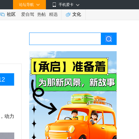
论坛导航
手机爱卡
社区
爱自驾
热帖
精选
文化
12
，动力