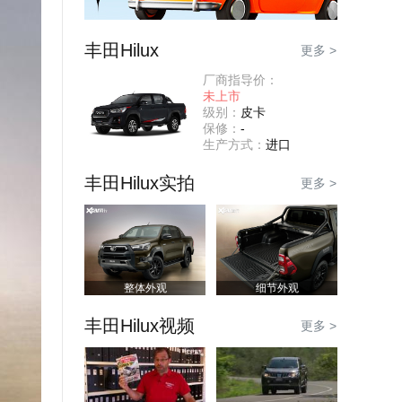
丰田Hilux
更多 >
厂商指导价：
未上市
级别：
皮卡
保修：
-
生产方式：
进口
丰田Hilux实拍
更多 >
整体外观
细节外观
丰田Hilux视频
更多 >