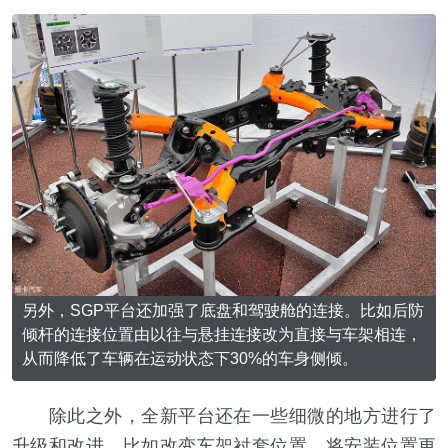
另外，SGP平台还加强了底盘和驾驶舱的连接。比如后防
倾杆的连接位置由以往与悬挂连接改为直接与车架相连，
从而降低了车辆在运动状态下30%的车身侧倾。
除此之外，全新平台还在一些细微的地方进行了
升级和改进，比如改变车架衬套位置，将安装位置更