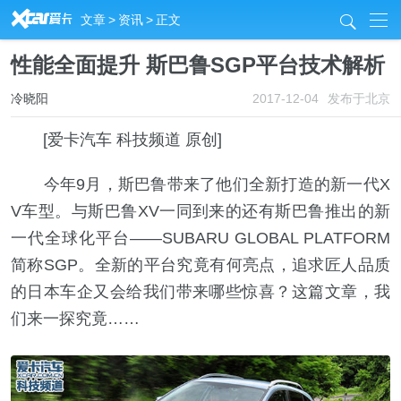
R
文章
>
资讯
>
正文
j
性能全面提升 斯巴鲁SGP平台技术解析
冷晓阳
2017-12-04
发布于北京
[爱卡汽车 科技频道 原创]
今年9月，斯巴鲁带来了他们全新打造的新一代X
V车型。与斯巴鲁XV一同到来的还有斯巴鲁推出的新
一代全球化平台——SUBARU GLOBAL PLATFORM
简称SGP。全新的平台究竟有何亮点，追求匠人品质
的日本车企又会给我们带来哪些惊喜？这篇文章，我
们来一探究竟……