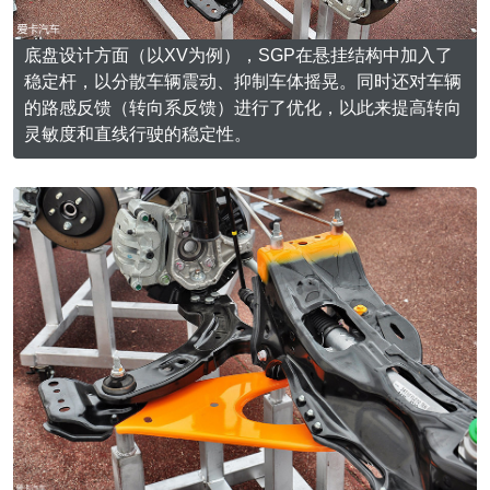
底盘设计方面（以XV为例），SGP在悬挂结构中加入了
稳定杆，以分散车辆震动、抑制车体摇晃。同时还对车辆
的路感反馈（转向系反馈）进行了优化，以此来提高转向
灵敏度和直线行驶的稳定性。