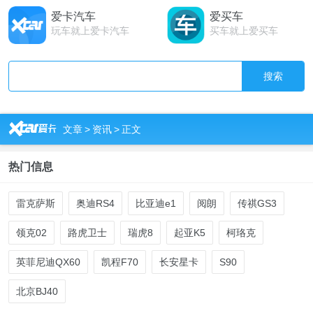
爱卡汽车
爱买车
玩车就上爱卡汽车
买车就上爱买车
搜索
R
文章
>
资讯
>
正文
热门信息
雷克萨斯
奥迪RS4
比亚迪e1
阅朗
传祺GS3
领克02
路虎卫士
瑞虎8
起亚K5
柯珞克
英菲尼迪QX60
凯程F70
长安星卡
S90
北京BJ40