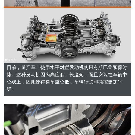
目前，量产车上使用水平对置发动机的只有斯巴鲁和保时
捷。这种发动机因为高度低，长度短，而且安装在车辆中
心线上，因此使得整车重心低，车辆行驶和操控更加平
稳。