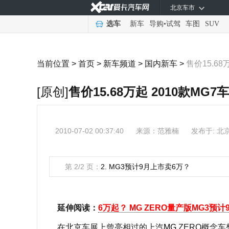
北京车市
选车
新车
导购
•
试驾
车图
SUV
当前位置 >
首页
>
新车频道
>
国内新车
>
售价15.6
[原创]
售价15.68万起 2010款MG
2010-07-02 00:37:40
来源：
范雅楠
发布于: 北
第 2/2 页：
2. MG3预计9月上市卖6万？
延伸阅读：
6万起？ MG ZERO量产版MG3预计
在
北京
车展上曾亮相过的上汽
MG
ZERO概念