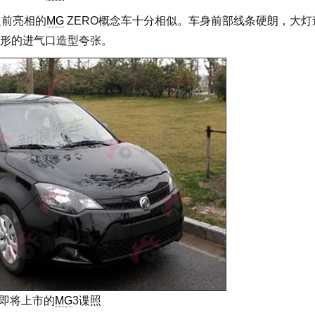
之前亮相的
MG
ZERO概念车十分相似。车身前部线条硬朗，大灯
形的进气口造型夸张。
即将上市的
MG
3谍照