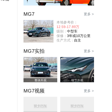
MG7
更多 >
本地参考价：
12.59-17.89万
级别：
中型车
保修：
3年或10万公里
生产方式：
自主
MG7实拍
更多 >
整体外观
细节外观
MG7视频
更多 >