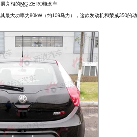
车展亮相的
MG
ZERO概念车
，其最大功率为80kW（约109马力），这款发动机和
荣威350
的动