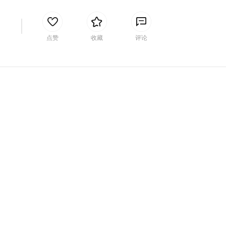
间
点赞
收藏
评论