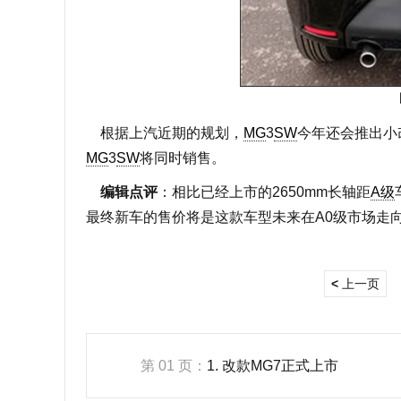
根据上汽近期的规划，
MG
3
SW
今年还会推出小
MG
3
SW
将同时销售。
编辑点评
：相比已经上市的2650mm长轴距
A级
最终新车的售价将是这款车型未来在A0级市场走
<
上一页
第 01 页：
1. 改款MG7正式上市