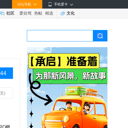
论坛导航
手机爱卡
社区
爱自驾
热帖
精选
文化
44
页)
RO概