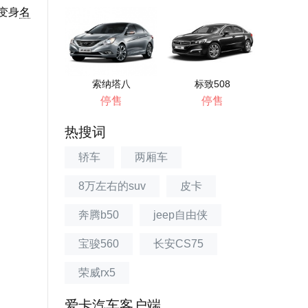
变身
名
索纳塔八
标致508
停售
停售
热搜词
轿车
两厢车
8万左右的suv
皮卡
奔腾b50
jeep自由侠
宝骏560
长安CS75
荣威rx5
爱卡汽车客户端