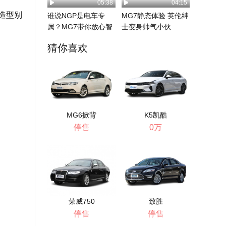
05:38
04:15
造型别
谁说NGP是电车专
MG7静态体验 英伦绅
属？MG7带你放心智
士变身帅气小伙
驾！
猜你喜欢
MG6掀背
K5凯酷
停售
0万
荣威750
致胜
停售
停售