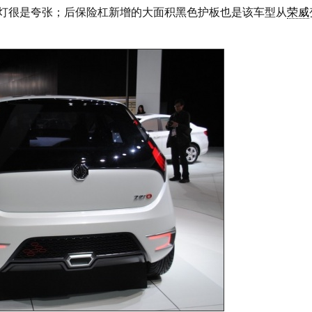
灯很是夸张；后保险杠新增的大面积黑色护板也是该车型从
荣威