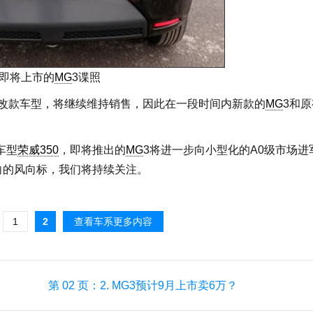
即将上市的
MG
3谍照
改款车型，将继续维持销售，因此在一段时间内新款的
MG
3和
车型
荣威350
，即将推出的
MG
3将进一步向小型化的A0级市场进
向的风向标，我们将持续关注。
1
2
查看车系更多内容
第 02 页：
2. MG3预计9月上市卖6万？