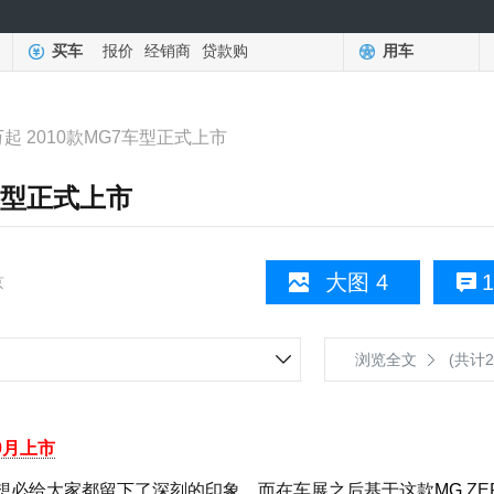
买车
报价
经销商
贷款购
用车
8万起 2010款MG7车型正式上市
7车型正式上市
大图 4
1
京
浏览全文
(共计2
9月上市
车想必给大家都留下了深刻的印象，而在车展之后基于这款
MG
ZE