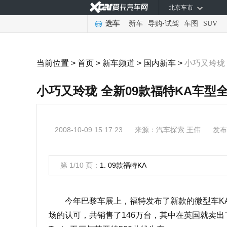
北京车市
选车
新车
导购
•
试驾
车图
SUV
当前位置 >
首页
>
新车频道
>
国内新车
>
小巧又玲珑
小巧又玲珑 全新09款福特KA车型
2008-10-09 15:17:23
来源：
汽车探索 王伟
发布
第 1/10 页：
1. 09款福特KA
今年巴黎车展上，福特发布了新款的微型车KA
场的认可，共销售了146万台，其中在英国就卖