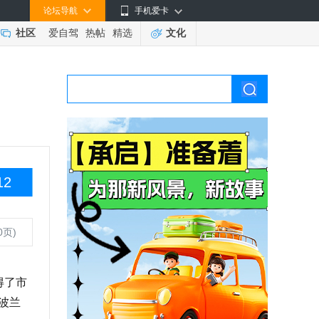
论坛导航
手机爱卡
社区
爱自驾
热帖
精选
文化
12
0页)
得了市
波兰