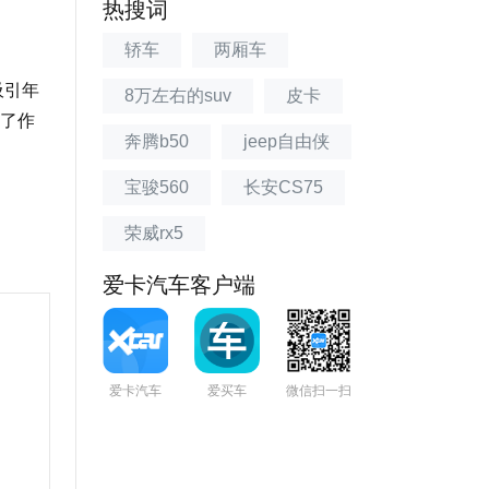
热搜词
轿车
两厢车
吸引年
8万左右的suv
皮卡
了作
奔腾b50
jeep自由侠
宝骏560
长安CS75
荣威rx5
爱卡汽车客户端
爱卡汽车
爱买车
微信扫一扫