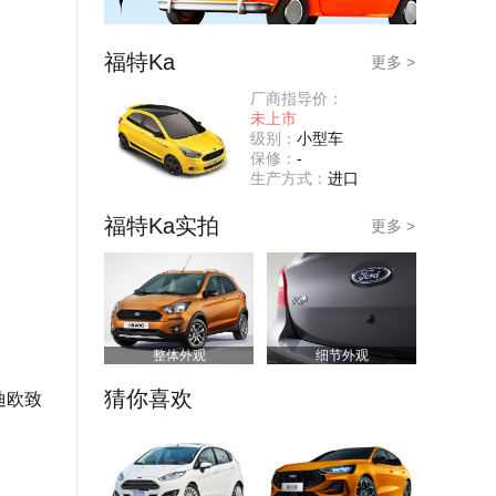
福特Ka
更多 >
厂商指导价：
未上市
级别：
小型车
保修：
-
生产方式：
进口
福特Ka实拍
更多 >
整体外观
细节外观
猜你喜欢
迪欧致