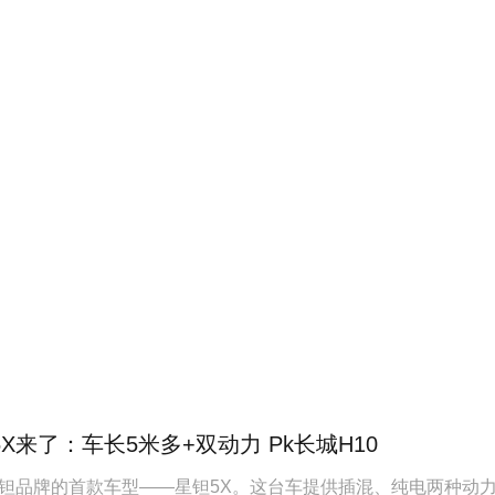
X来了：车长5米多+双动力 Pk长城H10
钽品牌的首款车型——星钽5X。这台车提供插混、纯电两种动