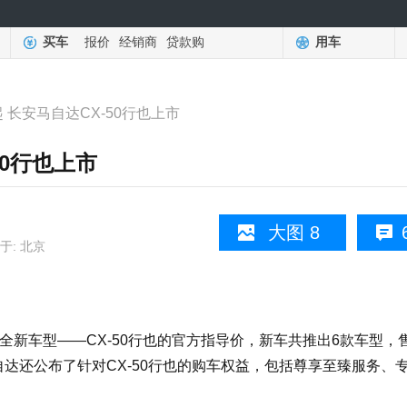
买车
报价
经销商
贷款购
用车
元起 长安马自达CX-50行也上市
50行也上市
大图 8
于: 北京
全新车型——CX-50行也的官方指导价，新车共推出6款车型，
安马自达还公布了针对CX-50行也的购车权益，包括尊享至臻服务、