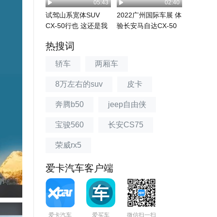
05:43
02:40
试驾山系宽体SUV
2022广州国际车展 体
CX-50行也 这还是我
验长安马自达CX-50
们认识的马自...
热搜词
轿车
两厢车
8万左右的suv
皮卡
奔腾b50
jeep自由侠
宝骏560
长安CS75
荣威rx5
爱卡汽车客户端
爱卡汽车
爱买车
微信扫一扫