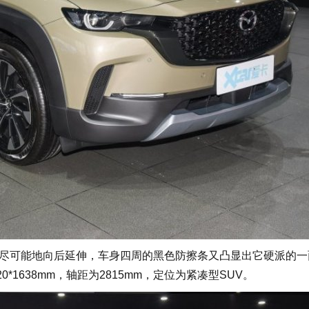
尽可能地向后延伸，车身四周的黑色防擦条又凸显出它硬派的一
20*1638mm，轴距为2815mm，定位为紧凑型SUV。