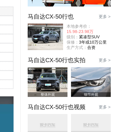
马自达CX-50行也
更多 >
本地参考价：
15.98-23.98万
级别：
紧凑型SUV
保修：
3年或10万公里
生产方式：
合资
马自达CX-50行也实拍
更多 >
整体外观
细节外观
马自达CX-50行也视频
更多 >