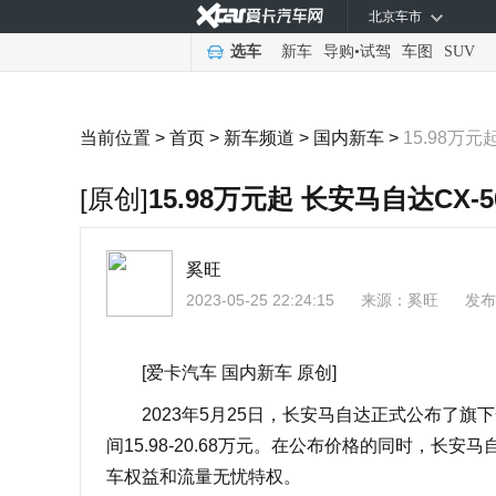
北京车市
选车
新车
导购
•
试驾
车图
SUV
当前位置 >
首页
>
新车频道
>
国内新车
>
15.98万
[原创]
15.98万元起 长安马自达CX-
奚旺
2023-05-25 22:24:15
来源：
奚旺
发布
[爱卡汽车 国内新车 原创]
2023年5月25日，长安马自达正式公布了旗下
间15.98-20.68万元。在公布价格的同时，长
车权益和流量无忧特权。