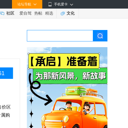
论坛导航
手机爱卡
社区
爱自驾
热帖
精选
文化
61
售价区
专属购