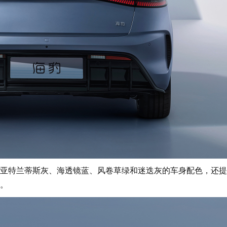
特兰蒂斯灰、海透镜蓝、风卷草绿和迷迭灰的车身配色，还提
。