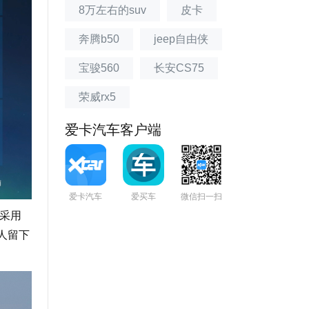
8万左右的suv
皮卡
奔腾b50
jeep自由侠
宝骏560
长安CS75
荣威rx5
爱卡汽车客户端
爱卡汽车
爱买车
微信扫一扫
采用
人留下