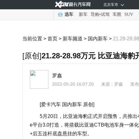
北京车市
选车
新车
导购
•
试驾
车图
SUV
当前位置 >
首页
>
新车频道
>
国内新车
>
21.28-2
[原创]
21.28-28.98万元 比亚迪海
罗鑫
2022-05-20 16:07:20
来源：
罗鑫
发布
[爱卡汽车 国内新车 原创]
5月20日，比亚迪海豹正式开启预售，共推出4款车
e平台3.0打造，将搭载比亚迪CTB电池车身一体
+后五连杆底盘悬挂的车型。