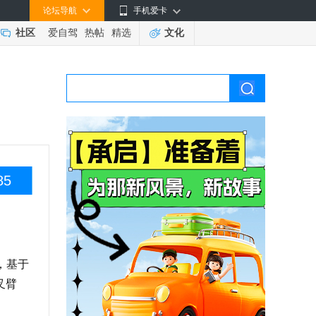
论坛导航
手机爱卡
社区
爱自驾
热帖
精选
文化
85
，基于
叉臂