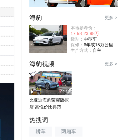
海豹
更多 >
本地参考价：
17.58-23.98万
级别：
中型车
保修：
6年或15万公里
生产方式：
自主
海豹视频
更多 >
02:12
比亚迪海豹荣耀版探
店 高性价比典范
热搜词
轿车
两厢车