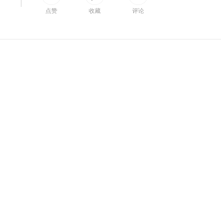
间
点赞
收藏
评论