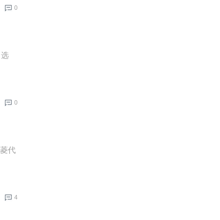
0
力选
0
五菱代
4