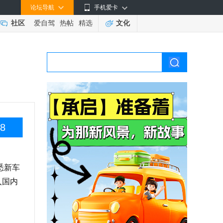
论坛导航
手机爱卡
社区
爱自驾
热帖
精选
文化
8
悉新车
入国内