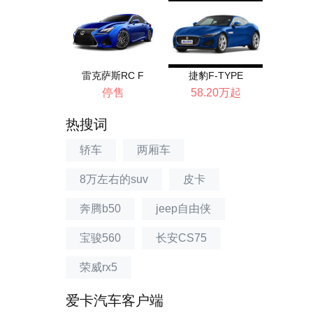
雷克萨斯RC F
捷豹F-TYPE
停售
58.20万起
热搜词
轿车
两厢车
8万左右的suv
皮卡
奔腾b50
jeep自由侠
宝骏560
长安CS75
荣威rx5
爱卡汽车客户端