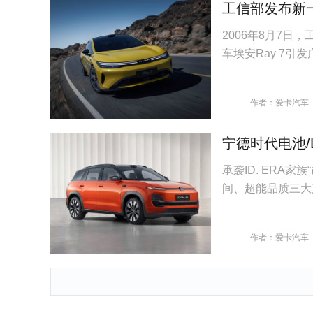
工信部发布新一
2006年8月7
车埃安Ray 7引
作者：爱卡汽车
宁德时代电池/L
承袭ID. ERA家
间、超能品质三大
作者：爱卡汽车