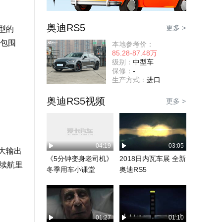
奥迪RS5
更多 >
型的
体包围
本地参考价：
85.28-87.48万
级别：
中型车
保修：
-
生产方式：
进口
奥迪RS5视频
更多 >
04:19
03:05
最大输出
《5分钟变身老司机》
2018日内瓦车展 全新
电续航里
冬季用车小课堂
奥迪RS5
01:27
01:10