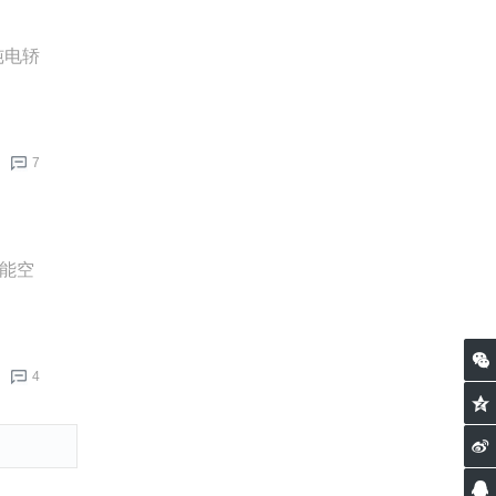
纯电轿
7
超能空
4