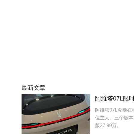
最新文章
阿维塔07L限
阿维塔07L今晚
位主人。三个版本：E
版27.99万。