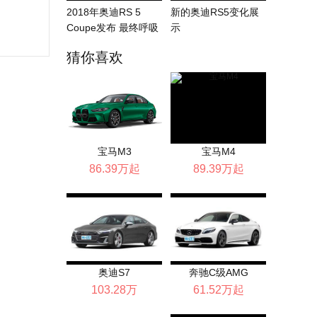
2018年奥迪RS 5
新的奥迪RS5变化展
Coupe发布 最终呼吸
示
猜你喜欢
宝马M3
宝马M4
86.39万起
89.39万起
奥迪S7
奔驰C级AMG
103.28万
61.52万起