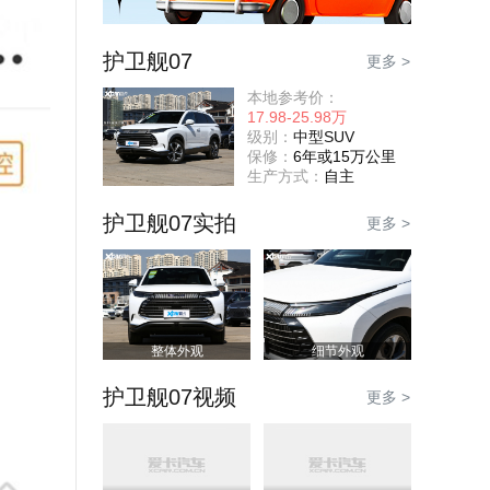
护卫舰07
更多 >
本地参考价：
17.98-25.98万
级别：
中型SUV
保修：
6年或15万公里
生产方式：
自主
护卫舰07实拍
更多 >
整体外观
细节外观
护卫舰07视频
更多 >