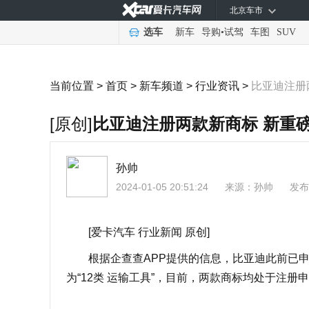
北京车市
选车
新车
导购
•
试驾
车图
SUV
当前位置 >
首页
>
新车频道
>
行业资讯
>
比亚迪注册
[原创]
比亚迪注册两款新商标 新重
孙帅
2024-01-05 20:51:24
来源：
孙帅
发布
[爱卡汽车 行业新闻 原创]
根据企查查APP提供的信息，比亚迪此前已申请注册“
为“12类 运输工具”，目前，两款商标均处于注册