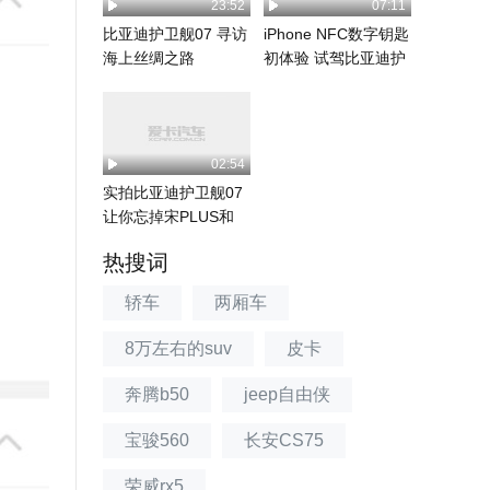
23:52
07:11
比亚迪护卫舰07 寻访
iPhone NFC数字钥匙
海上丝绸之路
初体验 试驾比亚迪护
卫舰07...
02:54
实拍比亚迪护卫舰07
让你忘掉宋PLUS和
唐？
热搜词
轿车
两厢车
8万左右的suv
皮卡
奔腾b50
jeep自由侠
宝骏560
长安CS75
荣威rx5