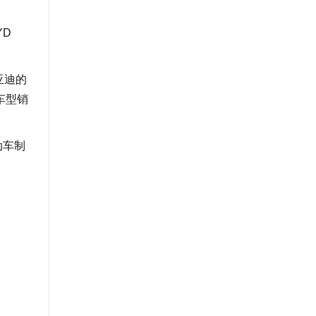
D
亚迪的
电车型销
动车制