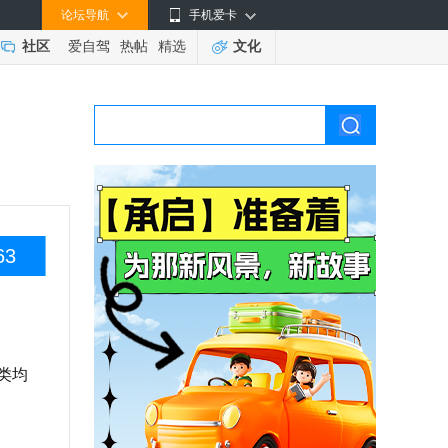
论坛导航
手机爱卡
社区
爱自驾
热帖
精选
文化
63
分类均