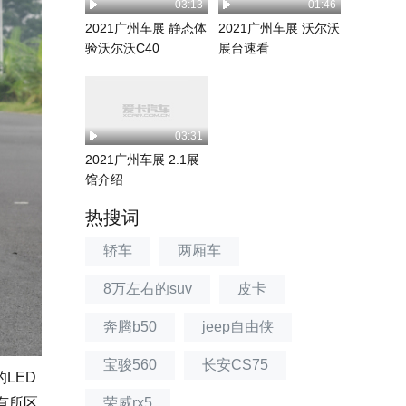
03:13
01:46
2021广州车展 静态体
2021广州车展 沃尔沃
验沃尔沃C40
展台速看
03:31
2021广州车展 2.1展
馆介绍
热搜词
轿车
两厢车
8万左右的suv
皮卡
奔腾b50
jeep自由侠
宝骏560
长安CS75
LED
有所区
荣威rx5