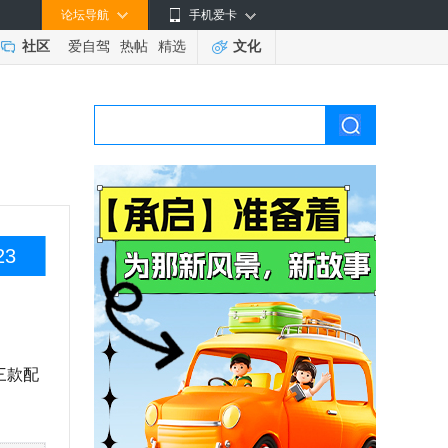
论坛导航
手机爱卡
社区
爱自驾
热帖
精选
文化
23
三款配