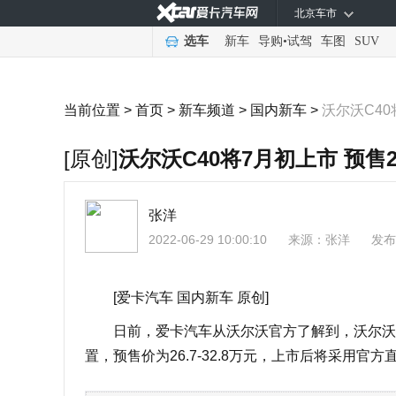
北京车市
选车
新车
导购
•
试驾
车图
SUV
当前位置 >
首页
>
新车频道
>
国内新车
>
沃尔沃C40
[原创]
沃尔沃C40将7月初上市 预售2
张洋
2022-06-29 10:00:10
来源：
张洋
发布
[爱卡汽车 国内新车 原创]
日前，爱卡汽车从沃尔沃官方了解到，沃尔沃C
置，预售价为26.7-32.8万元，上市后将采用官方