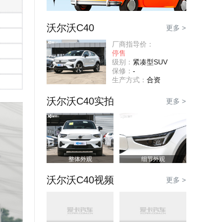
沃尔沃C40
更多 >
厂商指导价：
停售
级别：
紧凑型SUV
保修：
-
生产方式：
合资
沃尔沃C40实拍
更多 >
整体外观
细节外观
沃尔沃C40视频
更多 >