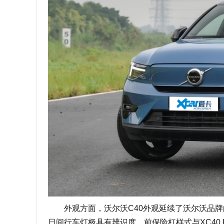
外观方面，沃尔沃C40外观延续了沃尔沃品牌的
日间行车灯极具有辨识度。前保险杠样式与XC40