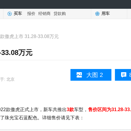
买车
报价
经销商
贷款购
用车
款傲虎上市 31.28-33.08万元
33.08万元
大图 2
于: 北京
22款傲虎正式上市，新车共推出
3款
车型，
售价区间为31.28-33
了珠光宝石蓝配色。详细售价请见下表：