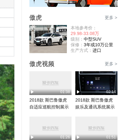
傲虎
更多 >
本地参考价：
29.98-33.08万
级别：
中型SUV
保修：
3年或10万公里
生产方式：
进口
傲虎视频
更多 >
01:38
02:14
2018款 斯巴鲁傲虎
2018款 斯巴鲁傲虎
自适应巡航控制展示
娱乐及通讯系统展示
01:26
01:51