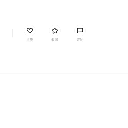
间
点赞
收藏
评论