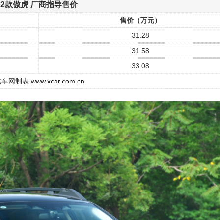
022款傲虎 厂商指导售价
售价（万元）
31.28
31.58
33.08
汽车网制表
www.xcar.com.cn