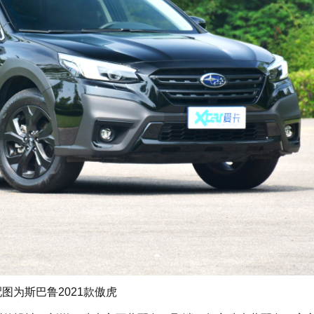
 配图为斯巴鲁2021款傲虎