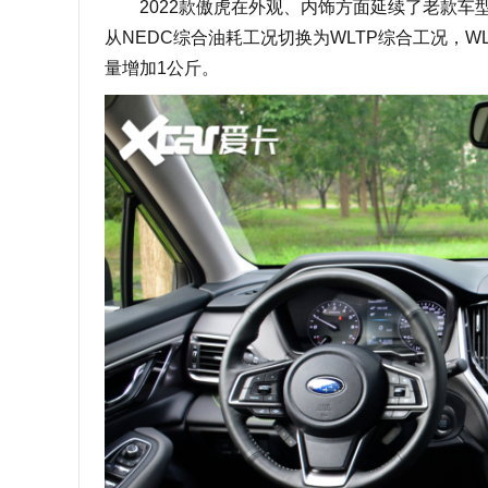
2022款傲虎在外观、内饰方面延续了老款车
从NEDC综合油耗工况切换为WLTP综合工况，WLT
量增加1公斤。