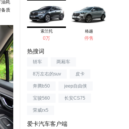
方油耗
整备质
索兰托
格越
0万
停售
热搜词
轿车
两厢车
8万左右的suv
皮卡
奔腾b50
jeep自由侠
宝骏560
长安CS75
荣威rx5
爱卡汽车客户端