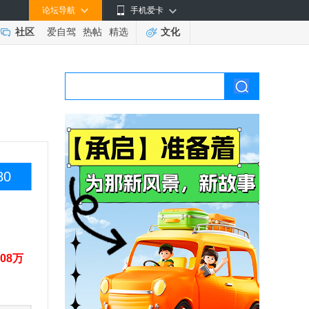
论坛导航
手机爱卡
社区
爱自驾
热帖
精选
文化
80
.08万