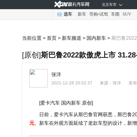
北京车市
选车
新车
导购
•
试驾
车图
SUV
当前位置 >
首页
>
新车频道
>
国内新车
>
斯巴鲁2022
[原创]
斯巴鲁2022款傲虎上市 31.28-
张洋
2021-12-28 20:52:37
来源：
张洋
发布
[爱卡汽车 国内新车 原创]
日前，爱卡汽车从斯巴鲁官网获悉，斯巴鲁20
元
。新车在外观方面延续了老款车型的设计，新增