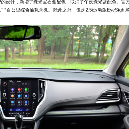
型的设计，新增了珠光宝石蓝配色，取消了午夜珠光蓝配色。官
P百公里综合油耗为8L。除此之外，傲虎2.5i运动版EyeSight