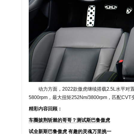
动力方面，2022款傲虎继续搭载2.5L水平对置自
5800rpm，最大扭矩252Nm/3800rpm，匹配CV
精彩内容回顾：
车圈披荆斩棘的哥哥？测试斯巴鲁傲虎
试全新斯巴鲁傲虎 有趣的灵魂万里挑一