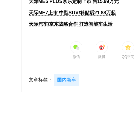
天际ME5 PLUS京东定制上市 售15.99万元
天际ME7上市 中型SUV/补贴后21.88万起
天际汽车/京东战略合作 打造智能车生活
微信
微博
QQ空
文章标签：
国内新车