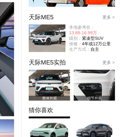
天际ME5
更多 >
本地参考价：
13.88-16.99万
级别：
紧凑型SUV
保修：
4年或12万公里
生产方式：
自主
天际ME5实拍
更多 >
整体外观
细节外观
猜你喜欢