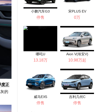
小鹏汽车G3
宋PLUS EV
停售
0万
哪吒U
Aion V(埃安V)
13.18万
10.98万起
季度正
黑灰的
威马EX5
吉利几何C
停售
停售