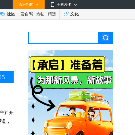
论坛导航
手机爱卡
社区
爱自驾
热帖
精选
文化
55
产并开
报道，