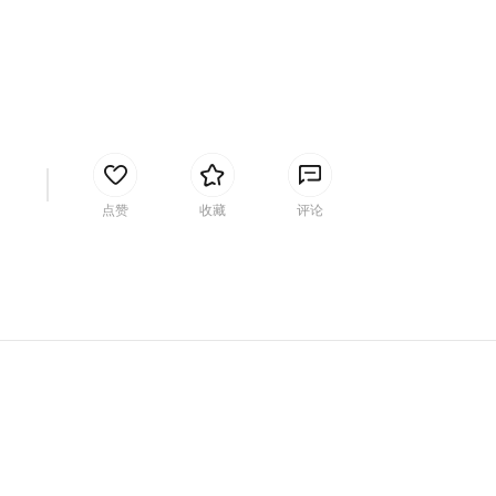
间
点赞
收藏
评论