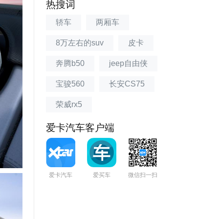
热搜词
轿车
两厢车
8万左右的suv
皮卡
奔腾b50
jeep自由侠
宝骏560
长安CS75
荣威rx5
爱卡汽车客户端
爱卡汽车
爱买车
微信扫一扫