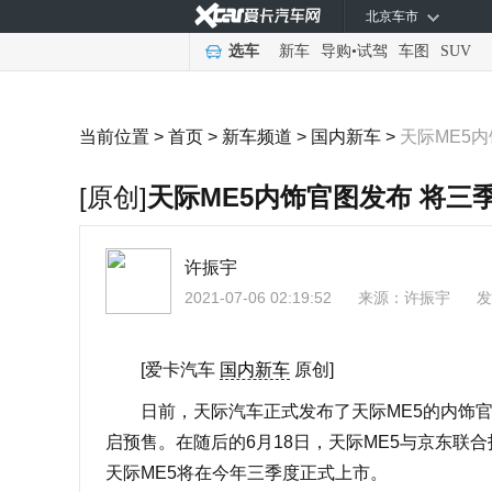
北京车市
选车
新车
导购
•
试驾
车图
SUV
当前位置 >
首页
>
新车频道
>
国内新车
>
天际ME5
[原创]
天际ME5内饰官图发布 将三
许振宇
2021-07-06 02:19:52
来源：
许振宇
发
[爱卡汽车
国内新车
原创]
日前，天际汽车正式发布了天际ME5的内饰官图
启预售。在随后的6月18日，天际ME5与京东联合
天际ME5将在今年三季度正式上市。