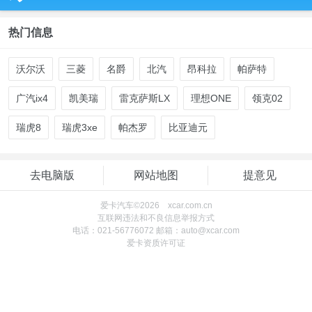
热门信息
沃尔沃
三菱
名爵
北汽
昂科拉
帕萨特
广汽ix4
凯美瑞
雷克萨斯LX
理想ONE
领克02
瑞虎8
瑞虎3xe
帕杰罗
比亚迪元
去电脑版
网站地图
提意见
爱卡汽车©2026 xcar.com.cn
互联网违法和不良信息举报方式
电话：021-56776072 邮箱：auto@xcar.com
爱卡资质许可证