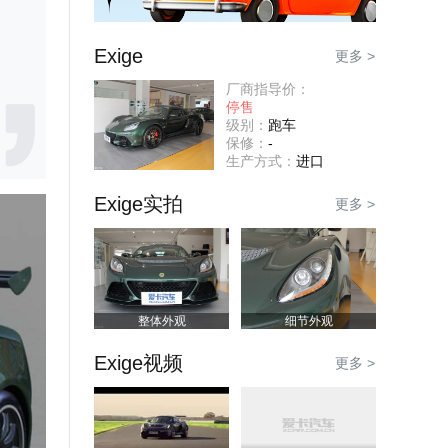
Exige
更多 >
厂商指导价：
停售
级别：
跑车
保修：
-
生产方式：
进口
Exige实拍
更多 >
整体外观
细节外观
Exige视频
更多 >