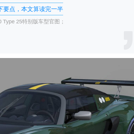
下要点，本文算读完一半
0 Type 25特别版车型官图；
。