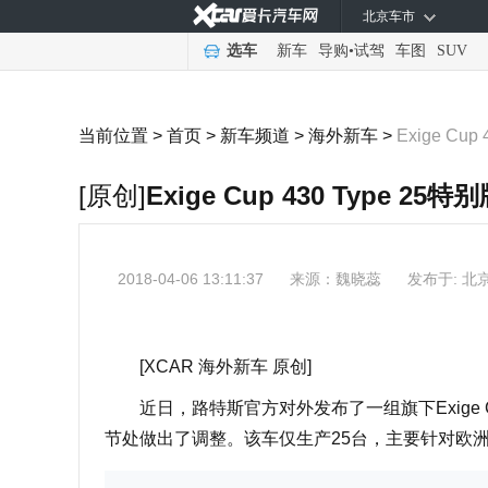
北京车市
选车
新车
导购
•
试驾
车图
SUV
当前位置 >
首页
>
新车频道
>
海外新车
>
Exige Cu
[原创]
Exige Cup 430 Type 2
2018-04-06 13:11:37
来源：
魏晓蕊
发布于: 北
[XCAR 海外新车 原创]
近日，路特斯官方对外发布了一组旗下Exige Cu
节处做出了调整。该车仅生产25台，主要针对欧