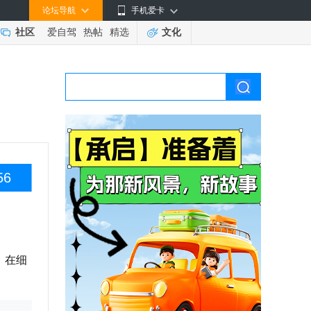
论坛导航
手机爱卡
社区
爱自驾
热帖
精选
文化
56
，在细