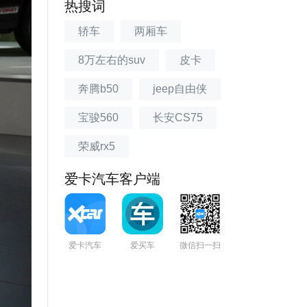
热搜词
轿车
两厢车
8万左右的suv
皮卡
奔腾b50
jeep自由侠
宝骏560
长安CS75
荣威rx5
爱卡汽车客户端
爱卡汽车
爱买车
微信扫一扫