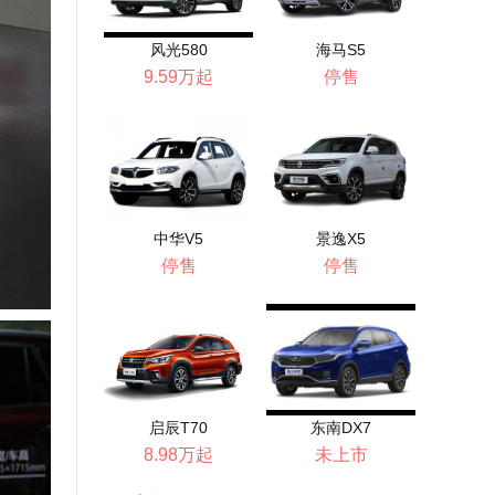
风光580
海马S5
9.59万起
停售
中华V5
景逸X5
停售
停售
启辰T70
东南DX7
8.98万起
未上市