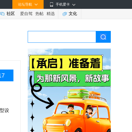
论坛导航
手机爱卡
社区
爱自驾
热帖
精选
文化
17
车型设