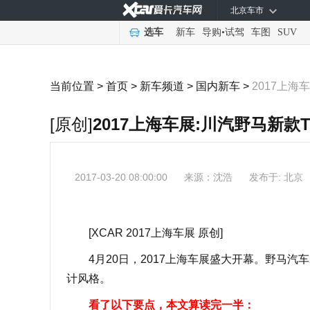
北京车市
选车
新车
导购
•
试驾
车图
SUV
当前位置 >
首页
>
新车频道
>
国内新车
>
2017上海
[原创]
2017上海车展:川汽野马新款
2017-03-20 08:00:00
来源：
沈浩
发布于: 北京
[XCAR 2017上海车展 原创]
4月20日，2017上海车展盛大开幕。野马汽车
计风格。
看了以下要点，本文算读完一半：