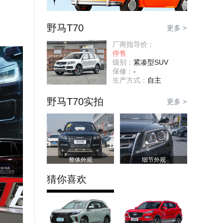
野马T70
更多 >
厂商指导价：
停售
级别：
紧凑型SUV
保修：
-
生产方式：
自主
野马T70实拍
更多 >
整体外观
细节外观
猜你喜欢