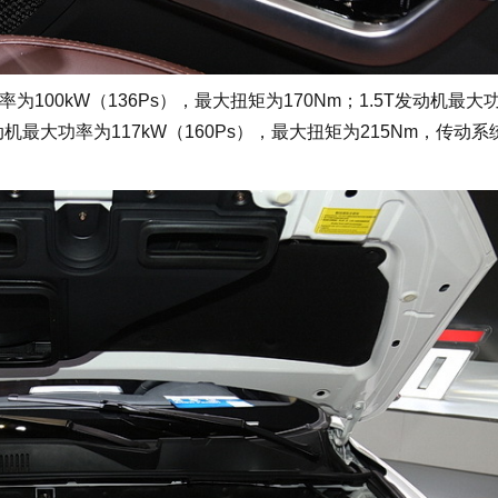
00kW（136Ps），最大扭矩为170Nm；1.5T发动机最大
T发动机最大功率为117kW（160Ps），最大扭矩为215Nm，传动