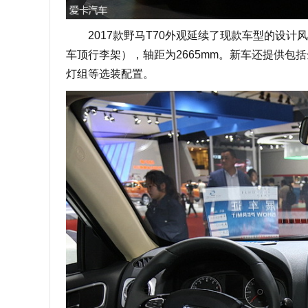
2017款野马T70外观延续了现款车型的设计风格，
车顶行李架），轴距为2665mm。新车还提供
灯组等选装配置。