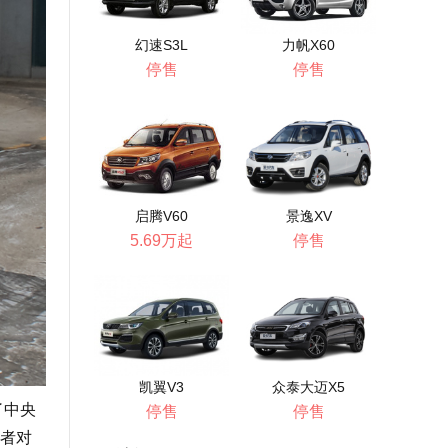
幻速S3L
力帆X60
停售
停售
启腾V60
景逸XV
5.69万起
停售
凯翼V3
众泰大迈X5
了中央
停售
停售
者对