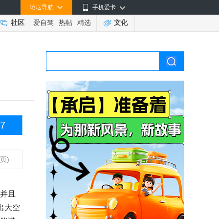
论坛导航
手机爱卡
社区
爱自驾
热帖
精选
文化
7
页)
并且
出大空