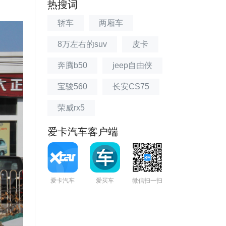
热搜词
轿车
两厢车
8万左右的suv
皮卡
奔腾b50
jeep自由侠
宝骏560
长安CS75
荣威rx5
爱卡汽车客户端
爱卡汽车
爱买车
微信扫一扫