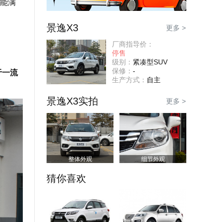
能满
景逸X3
更多 >
厂商指导价：
停售
级别：
紧凑型SUV
保修：
-
于一流
生产方式：
自主
景逸X3实拍
更多 >
整体外观
细节外观
猜你喜欢