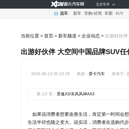
北京车市
选车
新车
导购
•
试驾
车图
SUV
当前位置 >
首页
>
新车频道
>
企业动态
>
出游好伙伴
出游好伙伴 大空间中国品牌SUV任
2016-06-13 00:23:29
来源：
爱卡汽车
发布于: 
第 1/2 页：
景逸X3/东风风神AX3
如果说消费者想要改善生活，肯定第一时间会想
生活半径也随之变大。说实话，消费者在选购代步