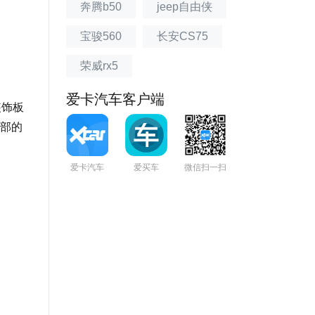
奔腾b50
jeep自由侠
宝骏560
长安CS75
荣威rx5
爱卡汽车客户端
装饰板
部的
爱卡汽车
爱买车
微信扫一扫