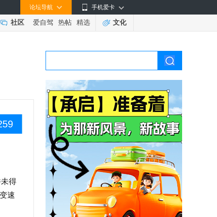
论坛导航
手机爱卡
社区
爱自驾
热帖
精选
文化
259
并未得
变速