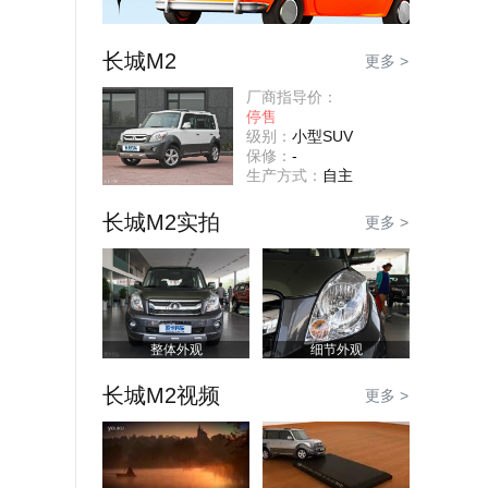
长城M2
更多 >
厂商指导价：
停售
级别：
小型SUV
保修：
-
生产方式：
自主
长城M2实拍
更多 >
整体外观
细节外观
长城M2视频
更多 >