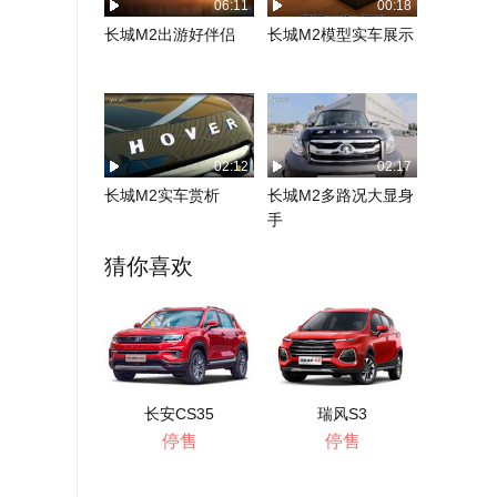
06:11
00:18
长城M2出游好伴侣
长城M2模型实车展示
02:12
02:17
长城M2实车赏析
长城M2多路况大显身
手
猜你喜欢
长安CS35
瑞风S3
停售
停售