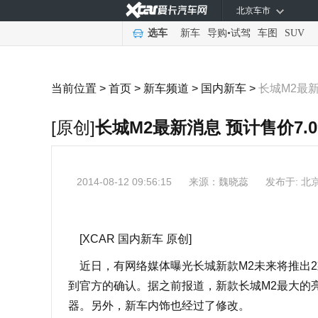
北京车市
选车
新车
导购
•
试驾
车图
SUV
当前位置 >
首页
>
新车频道
>
国内新车
>
长城M2最新消
[原创]
长城M2最新消息 预计售价7.09
2014-08-12 09:56:15
来源：
魏晓蕊
发布于: 北
[XCAR 国内新车 原创]
近日，有网络媒体曝光长城新款M2未来将推出2款手
到官方的确认。据之前报道，新款长城M2最大的
器。另外，新车内饰也经过了修改。