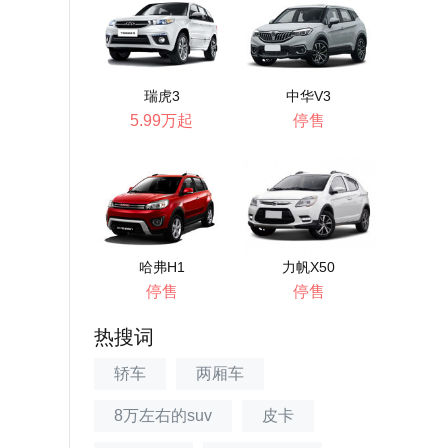
瑞虎3
中华V3
5.99万起
停售
哈弗H1
力帆X50
停售
停售
热搜词
轿车
两厢车
8万左右的suv
皮卡