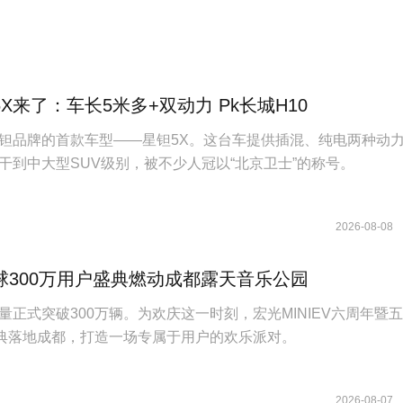
X来了：车长5米多+双动力 Pk长城H10
钽品牌的首款车型——星钽5X。这台车提供插混、纯电两种动
干到中大型SUV级别，被不少人冠以“北京卫士”的称号。
2026-08-08
球300万用户盛典燃动成都露天音乐公园
量正式突破300万辆。为欢庆这一时刻，宏光MINIEV六周年暨
盛典落地成都，打造一场专属于用户的欢乐派对。
2026-08-07