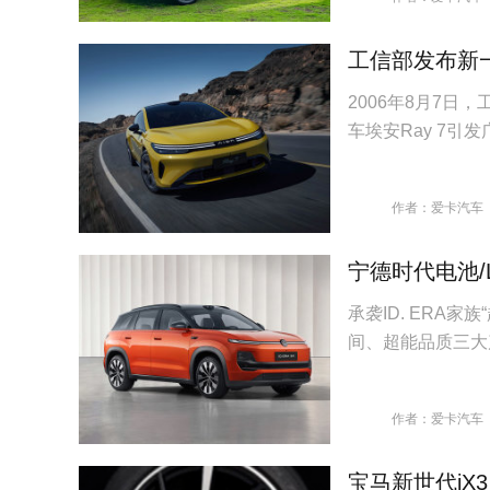
工信部发布新一
2006年8月7
车埃安Ray 7引
作者：爱卡汽车
宁德时代电池/L
承袭ID. ERA家
间、超能品质三大
作者：爱卡汽车
宝马新世代iX3