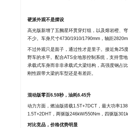
硬派外观不是摆设
高光版新增了五阙星环贯穿灯组，以及熔岩橙、穹
不少。车身尺寸4730/1910/1790mm，轴距28
不过外观只是面子，通过性才是里子。接近角25度
野车的水平。配合ATS全地形控制系统，支持雪地
承载式车身而非非承载式大梁结构，高强度钢占比
刚性跟带大梁的车型还是有差距。
混动版零百6.59秒，油耗6.45升
动力方面，燃油版搭载1.5T+7DCT，最大功率138k
1.5T+2DHT，两驱版246kW/550Nm，四驱版301
对比竞品，价格优势明显