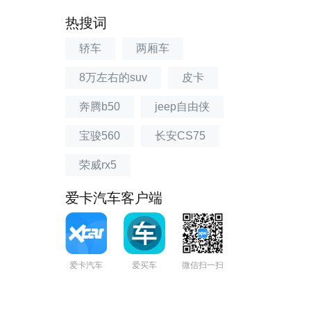
热搜词
轿车
两厢车
8万左右的suv
皮卡
奔腾b50
jeep自由侠
宝骏560
长安CS75
荣威rx5
爱卡汽车客户端
爱卡汽车
爱买车
微信扫一扫