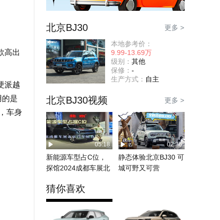
北京BJ30
更多 >
本地参考价：
款高出
9.99-13.69万
级别：
其他
保修：
-
生产方式：
自主
硬派越
用的是
北京BJ30视频
更多 >
，车身
05:18
02:36
新能源车型占C位，
静态体验北京BJ30 可
探馆2024成都车展北
城可野又可营
京汽车展台
猜你喜欢