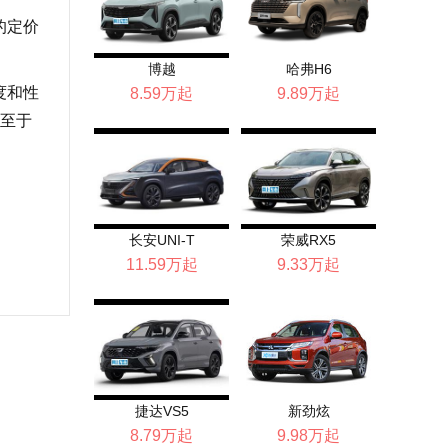
万的定价
博越
哈弗H6
度和性
8.59万起
9.89万起
至于
长安UNI-T
荣威RX5
11.59万起
9.33万起
捷达VS5
新劲炫
8.79万起
9.98万起