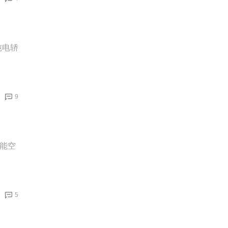
纯电轿
9
超能空
5