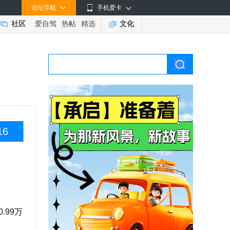
论坛导航
手机爱卡
社区
爱自驾
热帖
精选
文化
16
.99万