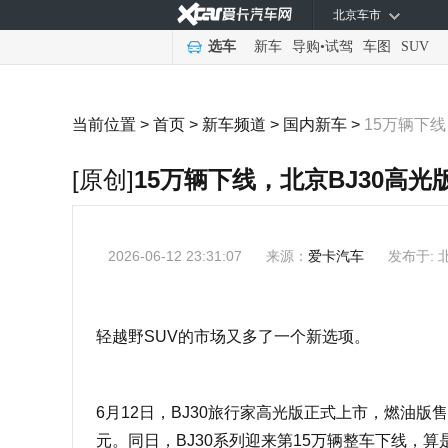
北京车市
选车
新车
导购
•
试驾
车图
SUV
当前位置 >
首页
>
新车频道
>
国内新车
>
15万辆下线
[原创]
15万辆下线，北京BJ30高
2026-06-12 23:31:07
来源：
爱卡汽车
发布于: 
轻越野SUV的市场又多了一个新选项。
6月12日，BJ30旅行家高光版正式上市，燃油版售价1
元。同日，BJ30系列迎来第15万辆整车下线，算