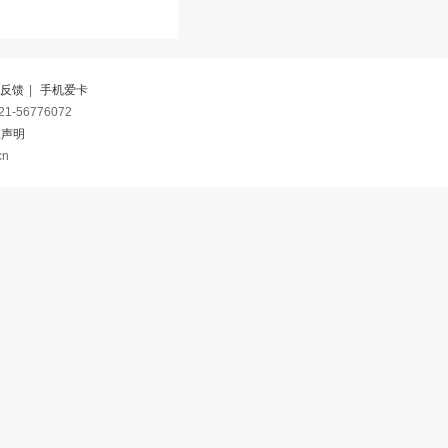
反馈
|
手机爱卡
-56776072
权声明
cn