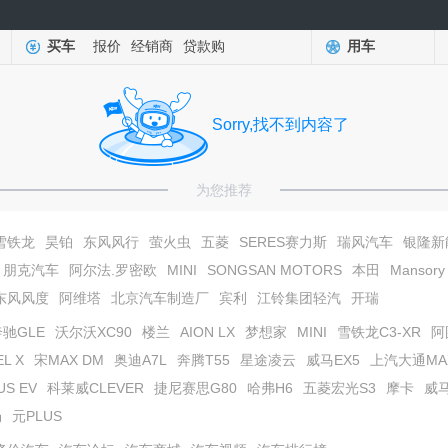
买车
报价
经销商
贷款购
用车
Sorry,找不到内容了
为您推荐
雪铁龙
昊铂
东风风行
萤火虫
五菱
SERES赛力斯
瑞风汽车
银隆新
朋克汽车
阿尔法.罗密欧
MINI
SONGSAN MOTORS
本田
Mansory
东风风度
阿维塔
北京汽车制造厂
宾利
江铃集团轻汽
开瑞
奔驰GLE
沃尔沃XC90
楼兰
AION LX
梦想家
MINI
雪铁龙C3-XR
阿
L X
宋MAX DM
奥迪A7L
奔腾T55
星途凌云
威马EX5
上汽大通MAXU
US EV
科莱威CLEVER
捷尼赛思G80
哈弗H6
五菱宏光S3
摩卡
威
畅
元PLUS