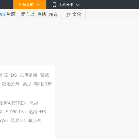
论坛导航
手机爱卡
社区
爱自驾
热帖
精选
文化
能源
DS
东风富康
荣威
陆地方舟
索尼
哪吒汽车
图柯AIRTREK
添越
S D90 Pro
名爵eHS
马W6
风光E3
库斯途