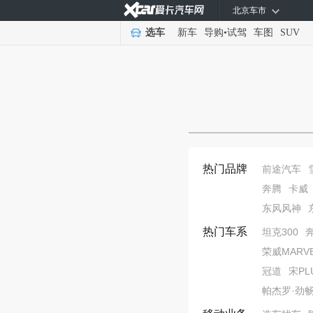
北京车市
选车
新车
导购
•
试驾
车图
SUV
热门品牌
前途汽车
奔腾
卡威
东风风神
热门车系
坦克300
荣威MARVE
冠道
宋PL
帕杰罗·劲