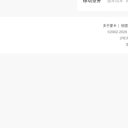
移动业务
选车找车
关于爱卡
|
招贤
©2002-2026
沪IC
互