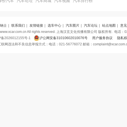
降价汽车
汽车论坛
汽车商城
汽车视频
汽车排行榜
纳士
|
联系我们
|
友情链接
|
选车中心
|
汽车图片
|
汽车论坛
|
站点地图
|
意见
 www.xcar.com.cn All rights reserved. 上海汉玄文化传播有限公司 版权所有.
电话：021
P备2026012155号-1
沪公网安备31010602010076号
用户服务协议
隐私
联网违法和不良信息举报方式：电话：021-56776072 邮箱：complaint@xcar.com.