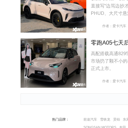
直接写“边骂边抄
PHUD、大尺寸
码”都一起搬过来
作者：爱卡汽车
零跑A05七天后
高配搭载高通829
市场扔了颗不小的石
正式上市。
作者：爱卡汽车
热门品牌：
前途汽车
雪铁龙
昊铂
东
SONGSAN MOTORS
本田