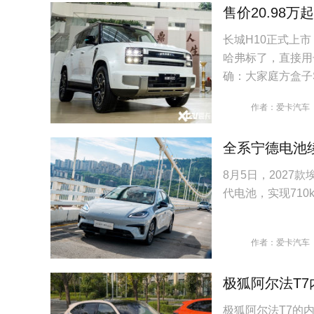
售价20.98万
长城H10正式上市
哈弗标了，直接用
确：大家庭方盒子
作者：爱卡汽车
全系宁德电池续
8月5日，202
代电池，实现710
作者：爱卡汽车
极狐阿尔法T7
极狐阿尔法T7的