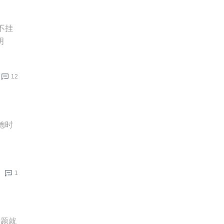
不挂
明
12
德时
1
标题就