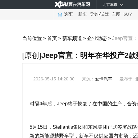
北京车市
选车
新车
导购
•
试驾
车图
SUV
当前位置 >
首页
>
新车频道
>
企业动态
>
Jeep官
[原创]
Jeep官宣：明年在华投产2
2026-05-15 14:20:00
来源：
爱卡汽车
发布于: 
时隔4年后，Jeep终于恢复了在中国的生产，合
5月15日，Stellantis集团和东风集团正式签
新的新能源越野车型，新车不仅供应国内市场，还