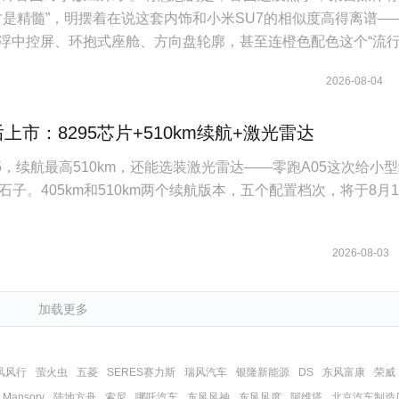
才是精髓”，明摆着在说这套内饰和小米SU7的相似度高得离谱—
悬浮中控屏、环抱式座舱、方向盘轮廓，甚至连橙色配色这个“流
了。
2026-08-04
上市：8295芯片+510km续航+激光雷达
5，续航最高510km，还能选装激光雷达——零跑A05这次给小
子。405km和510km两个续航版本，五个配置档次，将于8月1
2026-08-03
加载更多
风风行
萤火虫
五菱
SERES赛力斯
瑞风汽车
银隆新能源
DS
东风富康
荣威
Mansory
陆地方舟
索尼
哪吒汽车
东风风神
东风风度
阿维塔
北京汽车制造