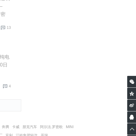
—
行密
13
型纯电
0日
4
奔腾
卡威
朋克汽车
阿尔法.罗密欧
MINI
厂
宾利
江铃集团轻汽
开瑞