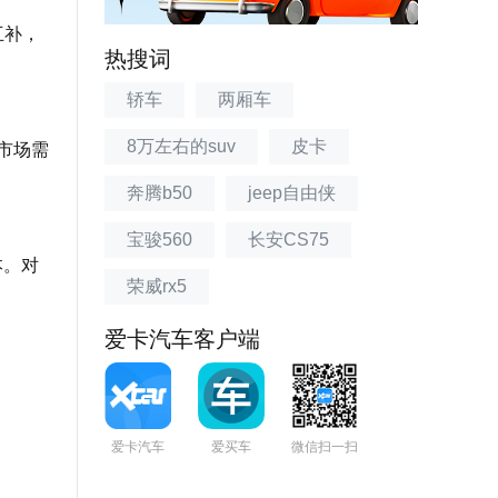
互补，
热搜词
轿车
两厢车
8万左右的suv
皮卡
市场需
奔腾b50
jeep自由侠
宝骏560
长安CS75
本。对
荣威rx5
爱卡汽车客户端
爱卡汽车
爱买车
微信扫一扫