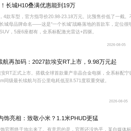
起！长城H10叠满优惠能到19万
，4款车型，官方指导价20.98-23.18万元。比预售价低了一截。
长城母品牌命名——这是“一个长城”战略落地的首款车，定位很
SUV，5座6座都有，全系标配激光雷达+四驱。
2026-08-05
航再加码：2027款埃安RT上市，9.98万元起
7款埃安RT正式上市。搭载全球首款量产非晶合金电驱，全系标配宁
km同级最长续航与百公里电耗低至8.571度双重突破。
2026-08-05
内饰亮相：致敬小米？1.1米PHUD更猛
内饰官图终于放出来了。有意思的是，官图还没热乎，某自媒体