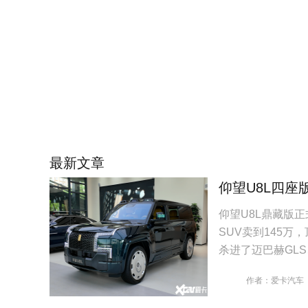
最新文章
仰望U8L四座
仰望U8L鼎藏版
SUV卖到145万
杀进了迈巴赫GL
作者：爱卡汽车