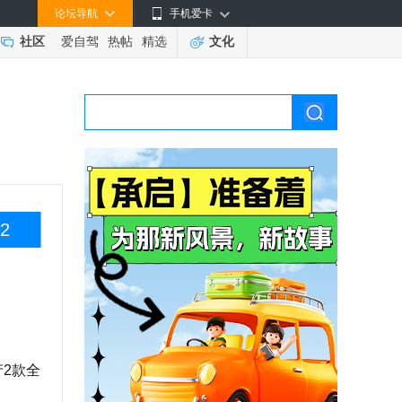
论坛导航
手机爱卡
社区
爱自驾
热帖
精选
文化
2
产2款全