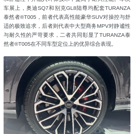
车展上，奥迪SQ7和别克GL8陆尊均配套TURANZA
泰然者®T005，前者代表高性能豪华SUV对操控与舒
适的极致追求，后者则代表中大型商务MPV对静谧性
与耐久性的严苛要求，二者共同彰显了TURANZA泰
然者®T005在不同车型定位上的优异综合表现。