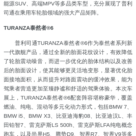
能源SUV、高端MPV等多品类车型，充分展现了普利
司通在乘用车轮胎领域的强大产品矩阵。
TURANZA泰然者®6
普利司通TURANZA泰然者®6作为泰然者系列新
一代旗舰产品，通过全新的胎面花纹设计，有效降低
了轮胎震动噪音，而进一步优化的胎体结构以及改善
后的胎面设计，使其能够更灵活地变形，显著优化胎
面接地面积，从而提升对路面震动的缓冲效果，能为
驾乘者营造更加至臻静谧和舒适的驾乘体验。本次车
展上，TURANZA泰然者®6配套阵容堪称豪华，覆盖
燃油、纯电、混动等多元化动力形式，包括BMW 7、
BMW i5、BMW X3、比亚迪海豹08、比亚迪汉L、丰
田铂智7、雷克萨斯LS 500h、雷克萨斯LFA纯电概念
跑车，以及尚界H5、腾势D9、智界R7、智界V9等多