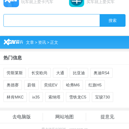
玩车就上爱卡汽车
买车就上爱买车
搜索
R
文章
>
资讯
>
正文
热门信息
劳斯莱斯
长安欧尚
大通
比亚迪
奥迪RS4
奥德赛
蔚领
奕炫EV
哈弗M6
红旗H5
林肯MKC
ix35
索纳塔
雪铁龙C5
宝骏730
去电脑版
网站地图
提意见