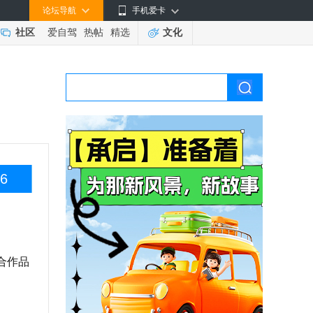
论坛导航
手机爱卡
社区
爱自驾
热帖
精选
文化
6
合作品