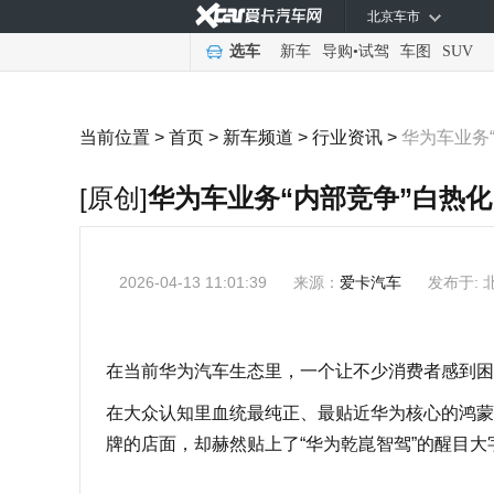
北京车市
选车
新车
导购
•
试驾
车图
SUV
当前位置 >
首页
>
新车频道
>
行业资讯
>
华为车业务
[原创]
华为车业务“内部竞争”白热化
2026-04-13 11:01:39
来源：
爱卡汽车
发布于: 
在当前华为汽车生态里，一个让不少消费者感到困
在大众认知里血统最纯正、最贴近华为核心的鸿蒙
牌的店面，却赫然贴上了“华为乾崑智驾”的醒目大字