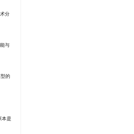
术分
能与
车型的
原本是