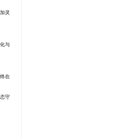
加灵
化与
终在
态守