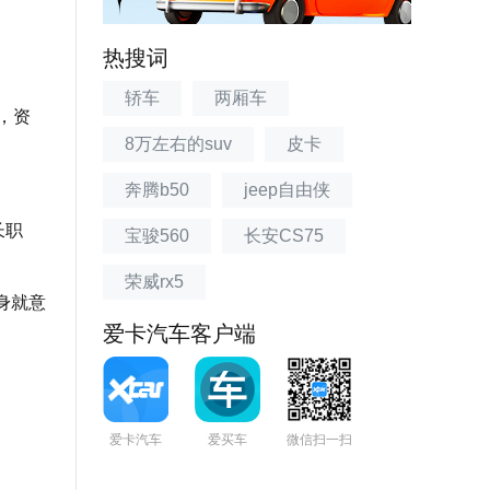
热搜词
轿车
两厢车
，资
8万左右的suv
皮卡
奔腾b50
jeep自由侠
长职
宝骏560
长安CS75
荣威rx5
身就意
爱卡汽车客户端
爱卡汽车
爱买车
微信扫一扫