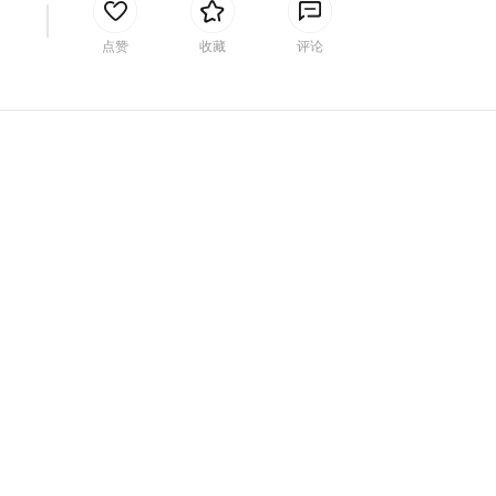
间
点赞
收藏
评论