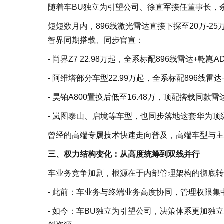
随着车BU独立为引望公司、徐直军接任董事长，
短短数月内，896线激光雷达直接下探至20万-
智界同期搭载、同步官宣：
- 尚界Z7 22.98万起，全系标配896线雷达+乾崑ADS
- 阿维塔部分车型22.99万起，全系标配896线雷达+乾
- 昊铂A800置换后低至16.48万，顶配搭载同款雷
- 岚图泰山、启境等车型，也同步落地这套华为顶
曾经的高端专属技术快速走向普及，高端车型与主
三、权力结构变化：从高度统筹到双线并行
车业务竞争加剧，根源在于内部管理架构的彻底转
- 此前：车业务与终端业务高度协同，管理权限
- 如今：车BU独立为引望公司，决策体系更加