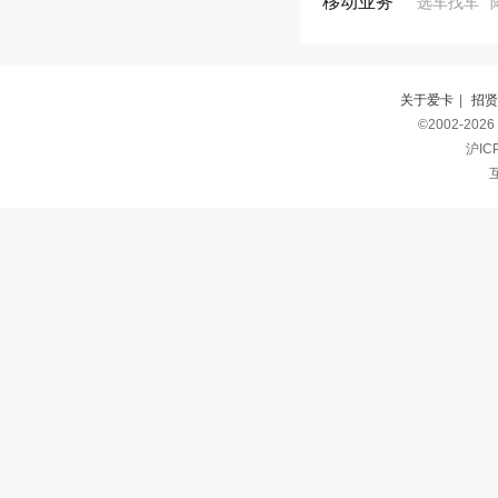
移动业务
选车找车
关于爱卡
|
招贤
©2002-2026
沪IC
互