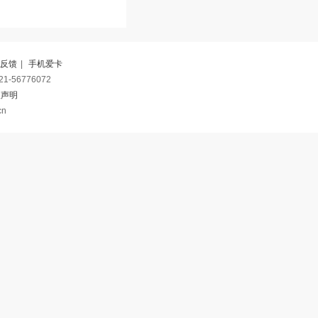
反馈
|
手机爱卡
-56776072
权声明
cn