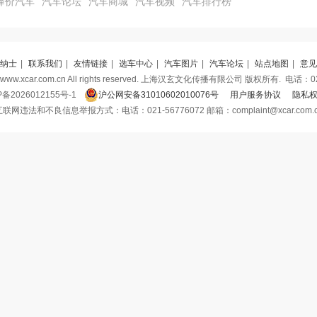
降价汽车
汽车论坛
汽车商城
汽车视频
汽车排行榜
纳士
|
联系我们
|
友情链接
|
选车中心
|
汽车图片
|
汽车论坛
|
站点地图
|
意见
 www.xcar.com.cn All rights reserved. 上海汉玄文化传播有限公司 版权所有.
电话：021
P备2026012155号-1
沪公网安备31010602010076号
用户服务协议
隐私
联网违法和不良信息举报方式：电话：021-56776072 邮箱：complaint@xcar.com.