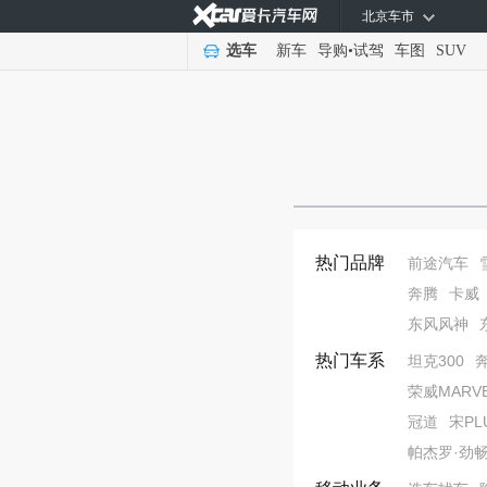
北京车市
选车
新车
导购
•
试驾
车图
SUV
热门品牌
前途汽车
奔腾
卡威
东风风神
热门车系
坦克300
荣威MARVE
冠道
宋PL
帕杰罗·劲