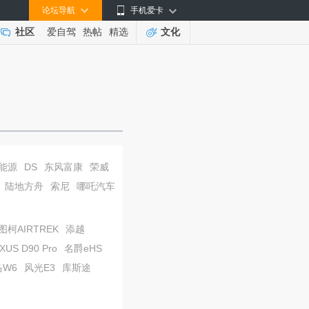
论坛导航
手机爱卡
社区
爱自驾
热帖
精选
文化
能源
DS
东风富康
荣威
陆地方舟
索尼
哪吒汽车
图柯AIRTREK
添越
S D90 Pro
名爵eHS
马W6
风光E3
库斯途