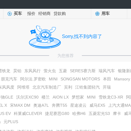
买车
报价
经销商
贷款购
用车
Sorry,找不到内容了
为您推荐
雪铁龙
昊铂
东风风行
萤火虫
五菱
SERES赛力斯
瑞风汽车
银隆新
朋克汽车
阿尔法.罗密欧
MINI
SONGSAN MOTORS
本田
Mansory
东风风度
阿维塔
北京汽车制造厂
宾利
江铃集团轻汽
开瑞
奔驰GLE
沃尔沃XC90
楼兰
AION LX
梦想家
MINI
雪铁龙C3-XR
阿
L X
宋MAX DM
奥迪A7L
奔腾T55
星途凌云
威马EX5
上汽大通MAXU
US EV
科莱威CLEVER
捷尼赛思G80
哈弗H6
五菱宏光S3
摩卡
威
畅
元PLUS